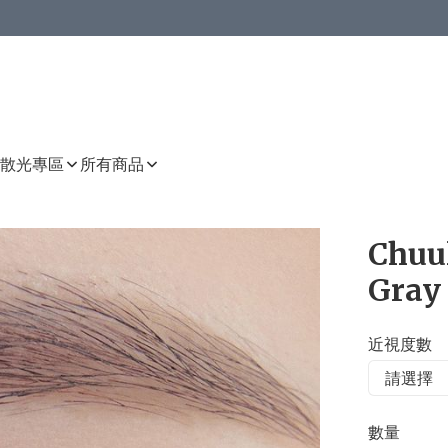
或以上8 折
上減HKD 48.00；買8件或以上減HKD 64.00；買10件或以上減HKD 80.00
或以上8 折
詳情
詳情
散光專區
所有商品
Chuu
Gray 
近視度數
數量