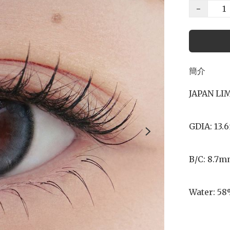
−
簡介
JAPAN LI
GDIA: 13.
B/C: 8.7m
Water: 58