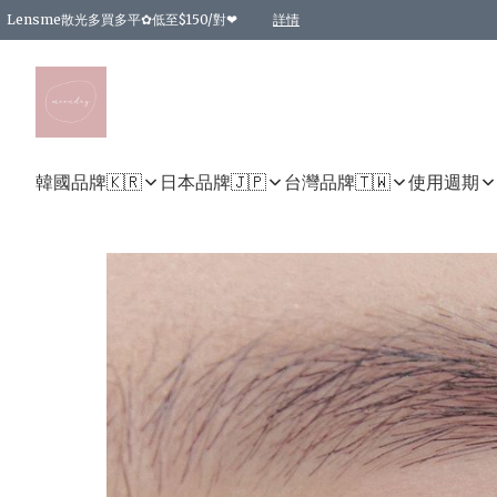
Lensme散光多買多平✿低至$150/對❤
詳情
台灣Karacon⁩✧日拋 特價清貨❁⃘
日本韓國多款日/月拋現貨☼ 特價❤︎數量有限 售完即止
🇰🇷韓國多款月拋現貨 特價兩對$99✿數量有限 售完即止♫
精選商品，任選買2件或以上9 折；買4件或以上85 折；買6件或以上8 折
精選商品，任選買2件HKD 140.00；買4件HKD 260.00
精選商品，任選買2件HKD 190.00；買4件HKD 360.00
精選商品，任選買2件HKD 110.00；買4件HKD 180.00
精選商品，任選買2件HKD 170.00；買4件HKD 320.00
精選商品，任選買2件或以上減HKD 148.00
精選商品，任選買2件或以上減HKD 148.00
精選商品，任選買2件或以上95 折；買4件或以上9 折；買6件或以上85 折；買8件
精選商品，任選買12件或以上87 折
精選商品，任選買2件或以上減HKD 16.00；買4件或以上減HKD 32.00；買6件或以
精選商品，任選買2件或以上95 折；買4件或以上9 折；買8件或以上85 折；買12件
購物滿 HKD 800.00即享免運費優惠！（適用於 特定的送貨方式 )
詳情
詳情
詳情
詳情
詳情
詳情
詳情
詳情
詳情
詳情
詳情
韓國品牌🇰🇷
日本品牌🇯🇵
台灣品牌🇹🇼
使用週期