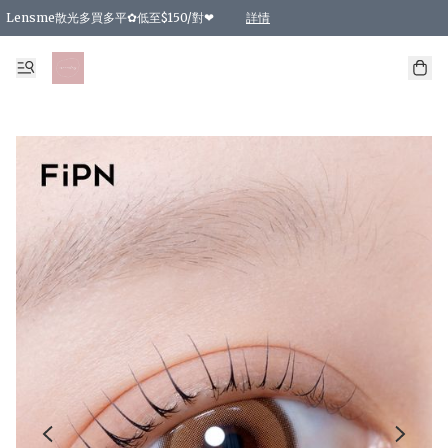
Lensme散光多買多平✿低至$150/對❤
詳情
台灣Karacon⁩✧日拋 特價清貨❁⃘
日本韓國多款日/月拋現貨☼ 特價❤︎數量有限 售完即止
🇰🇷韓國多款月拋現貨 特價兩對$99✿數量有限 售完即止♫
精選商品，任選買2件或以上9 折；買4件或以上85 折；買6件或以上8 折
精選商品，任選買2件HKD 140.00；買4件HKD 260.00
精選商品，任選買2件HKD 190.00；買4件HKD 360.00
精選商品，任選買2件HKD 110.00；買4件HKD 180.00
精選商品，任選買2件HKD 170.00；買4件HKD 320.00
精選商品，任選買2件或以上減HKD 148.00
精選商品，任選買2件或以上減HKD 148.00
精選商品，任選買2件或以上95 折；買4件或以上9 折；買6件或以上85 折；買8件
精選商品，任選買12件或以上87 折
精選商品，任選買2件或以上減HKD 16.00；買4件或以上減HKD 32.00；買6件或以
精選商品，任選買2件或以上95 折；買4件或以上9 折；買8件或以上85 折；買12件
購物滿 HKD 800.00即享免運費優惠！（適用於 特定的送貨方式 )
詳情
詳情
詳情
詳情
詳情
詳情
詳情
詳情
詳情
詳情
詳情