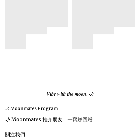
𝑽𝒊𝒃𝒆 𝒘𝒊𝒕𝒉 𝒕𝒉𝒆 𝒎𝒐𝒐𝒏. 🌙
🌙 Moonmates Program
🌙 Moonmates 推介朋友，一齊賺回贈
關注我們