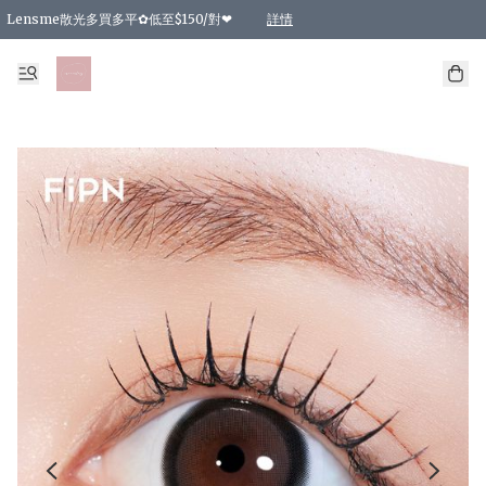
Lensme散光多買多平✿低至$150/對❤
詳情
台灣Karacon⁩✧日拋 特價清貨❁⃘
日本韓國多款日/月拋現貨☼ 特價❤︎數量有限 售完即止
🇰🇷韓國多款月拋現貨 特價兩對$99✿數量有限 售完即止♫
精選商品，任選買2件或以上9 折；買4件或以上85 折；買6件或以上8 折
精選商品，任選買2件HKD 140.00；買4件HKD 260.00
精選商品，任選買2件HKD 190.00；買4件HKD 360.00
精選商品，任選買2件HKD 110.00；買4件HKD 180.00
精選商品，任選買2件HKD 170.00；買4件HKD 320.00
精選商品，任選買2件或以上減HKD 148.00
精選商品，任選買2件或以上減HKD 148.00
精選商品，任選買2件或以上95 折；買4件或以上9 折；買6件或以上85 折；買8件
精選商品，任選買12件或以上87 折
精選商品，任選買2件或以上減HKD 16.00；買4件或以上減HKD 32.00；買6件或以
精選商品，任選買2件或以上95 折；買4件或以上9 折；買8件或以上85 折；買12件
購物滿 HKD 800.00即享免運費優惠！（適用於 特定的送貨方式 )
詳情
詳情
詳情
詳情
詳情
詳情
詳情
詳情
詳情
詳情
詳情