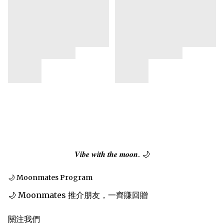
𝑽𝒊𝒃𝒆 𝒘𝒊𝒕𝒉 𝒕𝒉𝒆 𝒎𝒐𝒐𝒏. 🌙
🌙 Moonmates Program
🌙 Moonmates 推介朋友，一齊賺回贈
關注我們