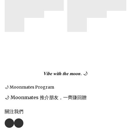
𝑽𝒊𝒃𝒆 𝒘𝒊𝒕𝒉 𝒕𝒉𝒆 𝒎𝒐𝒐𝒏. 🌙
🌙 Moonmates Program
🌙 Moonmates 推介朋友，一齊賺回贈
關注我們