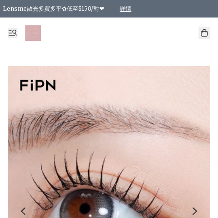
Lensme散光多買多平✿低至$150/對❤
詳情
台灣Karacon⁩✧日拋 特價清貨❁⃘
日本韓國多款日/月拋現貨☼ 特價❤︎數量有限 售完即止
🇰🇷韓國多款月拋現貨 特價兩對$99✿數量有限 售完即止♫
精選商品，任選買2件或以上9 折；買4件或以上85 折；買6件或以上8 折
精選商品，任選買2件HKD 140.00；買4件HKD 260.00
精選商品，任選買2件HKD 190.00；買4件HKD 360.00
精選商品，任選買2件HKD 110.00；買4件HKD 180.00
精選商品，任選買2件HKD 170.00；買4件HKD 320.00
精選商品，任選買2件或以上減HKD 148.00
精選商品，任選買2件或以上減HKD 148.00
精選商品，任選買2件或以上95 折；買4件或以上9 折；買6件或以上85 折；買8件
精選商品，任選買12件或以上87 折
精選商品，任選買2件或以上減HKD 16.00；買4件或以上減HKD 32.00；買6件或以
精選商品，任選買2件或以上95 折；買4件或以上9 折；買8件或以上85 折；買12件
購物滿 HKD 800.00即享免運費優惠！（適用於 特定的送貨方式 )
詳情
詳情
詳情
詳情
詳情
詳情
詳情
詳情
詳情
詳情
詳情