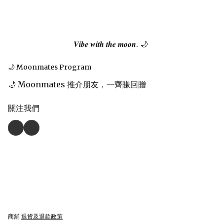
𝑽𝒊𝒃𝒆 𝒘𝒊𝒕𝒉 𝒕𝒉𝒆 𝒎𝒐𝒐𝒏. 🌙
🌙 Moonmates Program
🌙 Moonmates 推介朋友，一齊賺回贈
關注我們
商舖
退貨及退款政策