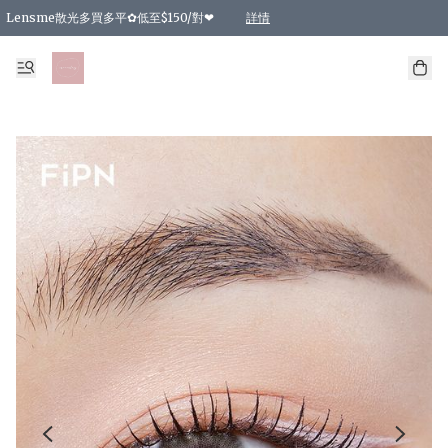
Lensme散光多買多平✿低至$150/對❤
詳情
台灣Karacon⁩✧日拋 特價清貨❁⃘
日本韓國多款日/月拋現貨☼ 特價❤︎數量有限 售完即止
🇰🇷韓國多款月拋現貨 特價兩對$99✿數量有限 售完即止♫
精選商品，任選買2件或以上9 折；買4件或以上85 折；買6件或以上8 折
精選商品，任選買2件HKD 140.00；買4件HKD 260.00
精選商品，任選買2件HKD 190.00；買4件HKD 360.00
精選商品，任選買2件HKD 110.00；買4件HKD 180.00
精選商品，任選買2件HKD 170.00；買4件HKD 320.00
精選商品，任選買2件或以上減HKD 148.00
精選商品，任選買2件或以上減HKD 148.00
精選商品，任選買2件或以上95 折；買4件或以上9 折；買6件或以上85 折；買8件
精選商品，任選買12件或以上87 折
精選商品，任選買2件或以上減HKD 16.00；買4件或以上減HKD 32.00；買6件或以
精選商品，任選買2件或以上95 折；買4件或以上9 折；買8件或以上85 折；買12件
購物滿 HKD 800.00即享免運費優惠！（適用於 特定的送貨方式 )
詳情
詳情
詳情
詳情
詳情
詳情
詳情
詳情
詳情
詳情
詳情