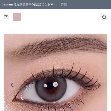
Lensme散光多買多平✿低至$150/對❤
詳情
台灣Karacon⁩✧日拋 特價清貨❁⃘
日本韓國多款日/月拋現貨☼ 特價❤︎數量有限 售完即止
🇰🇷韓國多款月拋現貨 特價兩對$99✿數量有限 售完即止♫
精選商品，任選買2件或以上9 折；買4件或以上85 折；買6件或以上8 折
精選商品，任選買2件HKD 140.00；買4件HKD 260.00
精選商品，任選買2件HKD 190.00；買4件HKD 360.00
精選商品，任選買2件HKD 110.00；買4件HKD 180.00
精選商品，任選買2件HKD 170.00；買4件HKD 320.00
精選商品，任選買2件或以上減HKD 148.00
精選商品，任選買2件或以上減HKD 148.00
精選商品，任選買2件或以上95 折；買4件或以上9 折；買6件或以上85 折；買8件
精選商品，任選買12件或以上87 折
精選商品，任選買2件或以上減HKD 16.00；買4件或以上減HKD 32.00；買6件或以
精選商品，任選買2件或以上95 折；買4件或以上9 折；買8件或以上85 折；買12件
購物滿 HKD 800.00即享免運費優惠！（適用於 特定的送貨方式 )
詳情
詳情
詳情
詳情
詳情
詳情
詳情
詳情
詳情
詳情
詳情