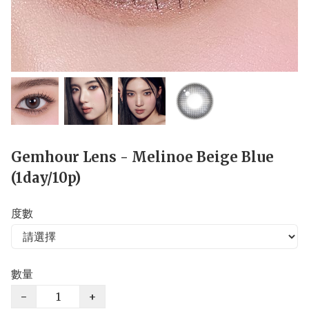
Gemhour Lens - Melinoe Beige Blue
(1day/10p)
度數
數量
−
+