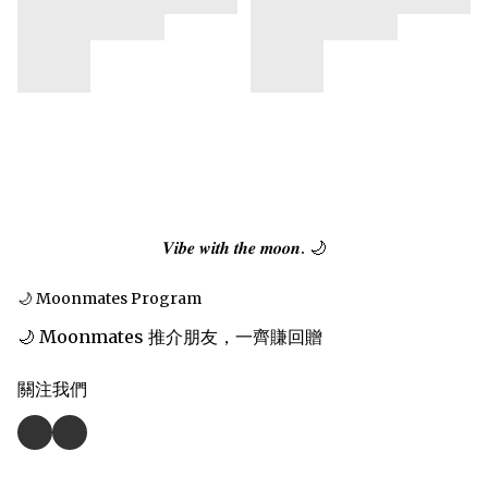
𝑽𝒊𝒃𝒆 𝒘𝒊𝒕𝒉 𝒕𝒉𝒆 𝒎𝒐𝒐𝒏. 🌙
🌙 Moonmates Program
🌙 Moonmates 推介朋友，一齊賺回贈
關注我們