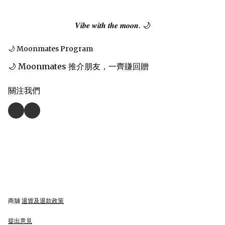
𝑽𝒊𝒃𝒆 𝒘𝒊𝒕𝒉 𝒕𝒉𝒆 𝒎𝒐𝒐𝒏. 🌙
🌙 Moonmates Program
🌙 Moonmates 推介朋友，一齊賺回贈
關注我們
商舖
退貨及退款政策
提出意見