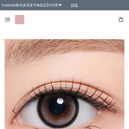
Lensme散光多買多平✿低至$150/對❤
詳情
台灣Karacon⁩✧日拋 特價清貨❁⃘
日本韓國多款日/月拋現貨☼ 特價❤︎數量有限 售完即止
🇰🇷韓國多款月拋現貨 特價兩對$99✿數量有限 售完即止♫
精選商品，任選買2件或以上9 折；買4件或以上85 折；買6件或以上8 折
精選商品，任選買2件HKD 140.00；買4件HKD 260.00
精選商品，任選買2件HKD 190.00；買4件HKD 360.00
精選商品，任選買2件HKD 110.00；買4件HKD 180.00
精選商品，任選買2件HKD 170.00；買4件HKD 320.00
精選商品，任選買2件或以上減HKD 148.00
精選商品，任選買2件或以上減HKD 148.00
精選商品，任選買2件或以上95 折；買4件或以上9 折；買6件或以上85 折；買8件
精選商品，任選買12件或以上87 折
精選商品，任選買2件或以上減HKD 16.00；買4件或以上減HKD 32.00；買6件或以
精選商品，任選買2件或以上95 折；買4件或以上9 折；買8件或以上85 折；買12件
購物滿 HKD 800.00即享免運費優惠！（適用於 特定的送貨方式 )
詳情
詳情
詳情
詳情
詳情
詳情
詳情
詳情
詳情
詳情
詳情