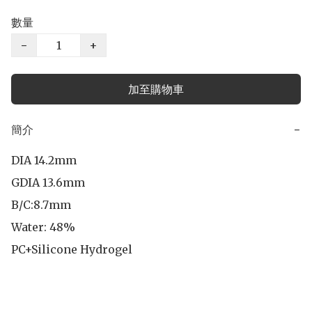
數量
−
+
加至購物車
簡介
−
DIA 14.2mm

GDIA 13.6mm

B/C:8.7mm 

Water: 48%

PC+Silicone Hydrogel