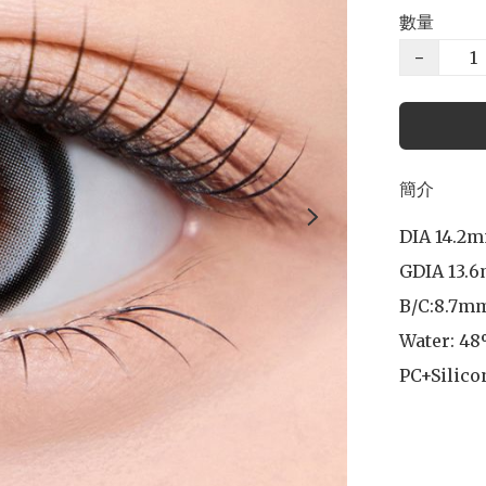
數量
−
簡介
DIA 14.2m
GDIA 13.6
B/C:8.7mm
Water: 48
PC+Silico