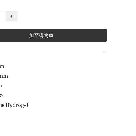
+
加至購物車
−
m

mm

 

%

ne Hydrogel