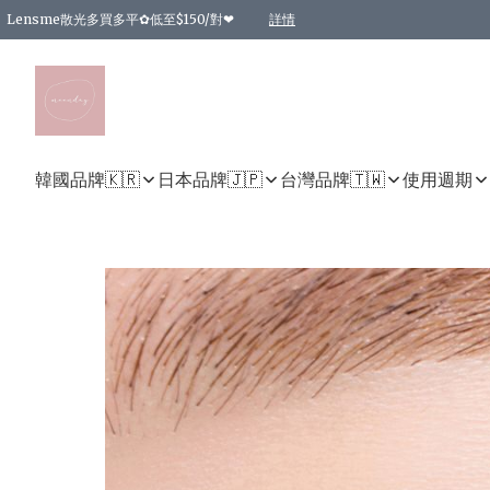
Lensme散光多買多平✿低至$150/對❤
詳情
台灣Karacon⁩✧日拋 特價清貨❁⃘
日本韓國多款日/月拋現貨☼ 特價❤︎數量有限 售完即止
🇰🇷韓國多款月拋現貨 特價兩對$99✿數量有限 售完即止♫
精選商品，任選買2件或以上9 折；買4件或以上85 折；買6件或以上8 折
精選商品，任選買2件HKD 140.00；買4件HKD 260.00
精選商品，任選買2件HKD 190.00；買4件HKD 360.00
精選商品，任選買2件HKD 110.00；買4件HKD 180.00
精選商品，任選買2件HKD 170.00；買4件HKD 320.00
精選商品，任選買2件或以上減HKD 148.00
精選商品，任選買2件或以上減HKD 148.00
精選商品，任選買2件或以上95 折；買4件或以上9 折；買6件或以上85 折；買8件
精選商品，任選買12件或以上87 折
精選商品，任選買2件或以上減HKD 16.00；買4件或以上減HKD 32.00；買6件或以
精選商品，任選買2件或以上95 折；買4件或以上9 折；買8件或以上85 折；買12件
購物滿 HKD 800.00即享免運費優惠！（適用於 特定的送貨方式 )
詳情
詳情
詳情
詳情
詳情
詳情
詳情
詳情
詳情
詳情
詳情
韓國品牌🇰🇷
日本品牌🇯🇵
台灣品牌🇹🇼
使用週期