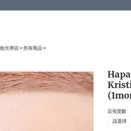
或以上8 折
上減HKD 48.00；買8件或以上減HKD 64.00；買10件或以上減HKD 80.00
或以上8 折
詳情
詳情
散光專區
所有商品
Hapa 
Krist
(1mo
近視度數