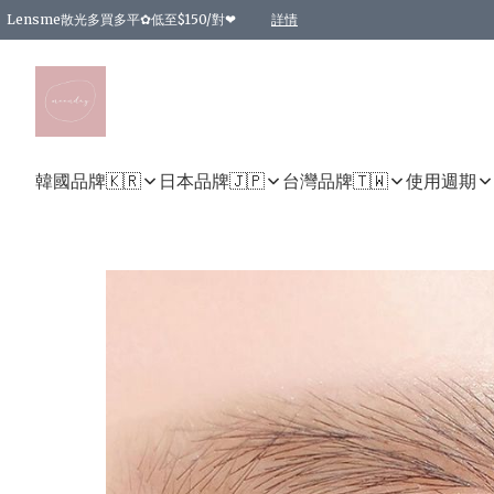
Lensme散光多買多平✿低至$150/對❤
詳情
台灣Karacon⁩✧日拋 特價清貨❁⃘
日本韓國多款日/月拋現貨☼ 特價❤︎數量有限 售完即止
🇰🇷韓國多款月拋現貨 特價兩對$99✿數量有限 售完即止♫
精選商品，任選買2件或以上9 折；買4件或以上85 折；買6件或以上8 折
精選商品，任選買2件HKD 140.00；買4件HKD 260.00
精選商品，任選買2件HKD 190.00；買4件HKD 360.00
精選商品，任選買2件HKD 110.00；買4件HKD 180.00
精選商品，任選買2件HKD 170.00；買4件HKD 320.00
精選商品，任選買2件或以上減HKD 148.00
精選商品，任選買2件或以上減HKD 148.00
精選商品，任選買2件或以上95 折；買4件或以上9 折；買6件或以上85 折；買8件
精選商品，任選買12件或以上87 折
精選商品，任選買2件或以上減HKD 16.00；買4件或以上減HKD 32.00；買6件或以
精選商品，任選買2件或以上95 折；買4件或以上9 折；買8件或以上85 折；買12件
購物滿 HKD 800.00即享免運費優惠！（適用於 特定的送貨方式 )
詳情
詳情
詳情
詳情
詳情
詳情
詳情
詳情
詳情
詳情
詳情
韓國品牌🇰🇷
日本品牌🇯🇵
台灣品牌🇹🇼
使用週期