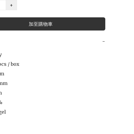
+
加至購物車
−
 

cs / box

m

mm



 

gel