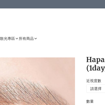
或以上8 折
上減HKD 48.00；買8件或以上減HKD 64.00；買10件或以上減HKD 80.00
或以上8 折
詳情
詳情
散光專區
所有商品
Hapa
(1day
近視度數
數量