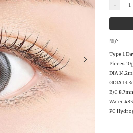
−
簡介
Type 1 Day
Pieces 10p
DIA 14.2m
GDIA 13.3
B/C 8.7mm
Water 48%
PC Hydro