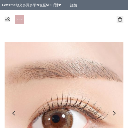
Lensme散光多買多平✿低至$150/對❤
詳情
台灣Karacon⁩✧日拋 特價清貨❁⃘
日本韓國多款日/月拋現貨☼ 特價❤︎數量有限 售完即止
🇰🇷韓國多款月拋現貨 特價兩對$99✿數量有限 售完即止♫
精選商品，任選買2件或以上9 折；買4件或以上85 折；買6件或以上8 折
精選商品，任選買2件HKD 140.00；買4件HKD 260.00
精選商品，任選買2件HKD 190.00；買4件HKD 360.00
精選商品，任選買2件HKD 110.00；買4件HKD 180.00
精選商品，任選買2件HKD 170.00；買4件HKD 320.00
精選商品，任選買2件或以上減HKD 148.00
精選商品，任選買2件或以上減HKD 148.00
精選商品，任選買2件或以上95 折；買4件或以上9 折；買6件或以上85 折；買8件
精選商品，任選買12件或以上87 折
精選商品，任選買2件或以上減HKD 16.00；買4件或以上減HKD 32.00；買6件或以
精選商品，任選買2件或以上95 折；買4件或以上9 折；買8件或以上85 折；買12件
購物滿 HKD 800.00即享免運費優惠！（適用於 特定的送貨方式 )
詳情
詳情
詳情
詳情
詳情
詳情
詳情
詳情
詳情
詳情
詳情