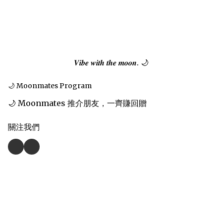
𝑽𝒊𝒃𝒆 𝒘𝒊𝒕𝒉 𝒕𝒉𝒆 𝒎𝒐𝒐𝒏. 🌙
🌙 Moonmates Program
🌙 Moonmates 推介朋友，一齊賺回贈
關注我們