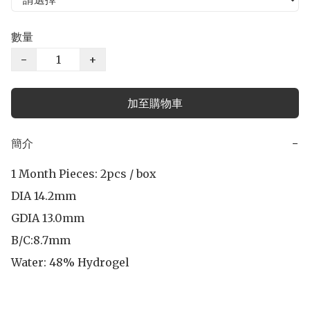
數量
−
+
加至購物車
簡介
−
1 Month Pieces: 2pcs / box 

DIA 14.2mm

GDIA 13.0mm

B/C:8.7mm 

Water: 48% Hydrogel