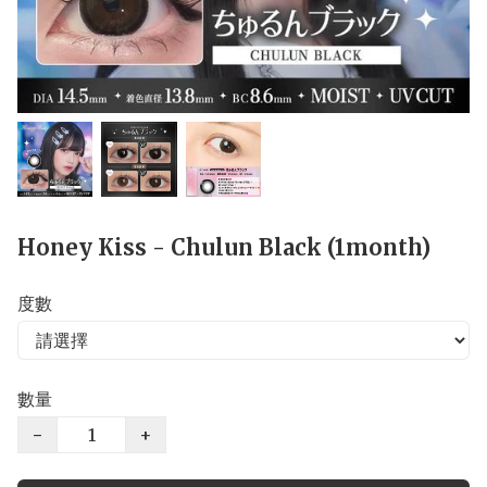
Honey Kiss - Chulun Black (1month)
度數
數量
−
+