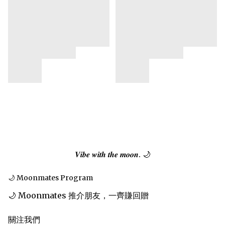
𝑽𝒊𝒃𝒆 𝒘𝒊𝒕𝒉 𝒕𝒉𝒆 𝒎𝒐𝒐𝒏. 🌙
🌙 Moonmates Program
🌙 Moonmates 推介朋友，一齊賺回贈
關注我們