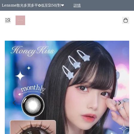
Lensme散光多買多平✿低至$150/對❤
詳情
台灣Karacon⁩✧日拋 特價清貨❁⃘
日本韓國多款日/月拋現貨☼ 特價❤︎數量有限 售完即止
🇰🇷韓國多款月拋現貨 特價兩對$99✿數量有限 售完即止♫
精選商品，任選買2件或以上9 折；買4件或以上85 折；買6件或以上8 折
精選商品，任選買2件HKD 140.00；買4件HKD 260.00
精選商品，任選買2件HKD 190.00；買4件HKD 360.00
精選商品，任選買2件HKD 110.00；買4件HKD 180.00
精選商品，任選買2件HKD 170.00；買4件HKD 320.00
精選商品，任選買2件或以上減HKD 148.00
精選商品，任選買2件或以上減HKD 148.00
精選商品，任選買2件或以上95 折；買4件或以上9 折；買6件或以上85 折；買8件
精選商品，任選買12件或以上87 折
精選商品，任選買2件或以上減HKD 16.00；買4件或以上減HKD 32.00；買6件或以
精選商品，任選買2件或以上95 折；買4件或以上9 折；買8件或以上85 折；買12件
購物滿 HKD 800.00即享免運費優惠！（適用於 特定的送貨方式 )
詳情
詳情
詳情
詳情
詳情
詳情
詳情
詳情
詳情
詳情
詳情