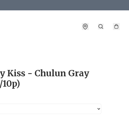
詳情
y Kiss - Chulun Gray
/10p)