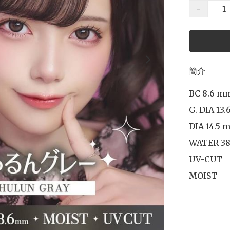
−
簡介
BC 8.6 mm
G. DIA 13.
DIA 14.5 m
WATER 38
UV-CUT

MOIST