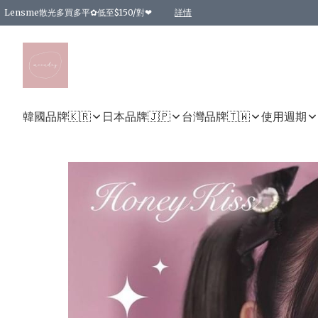
Lensme散光多買多平✿低至$150/對❤
詳情
台灣Karacon⁩✧日拋 特價清貨❁⃘
日本韓國多款日/月拋現貨☼ 特價❤︎數量有限 售完即止
🇰🇷韓國多款月拋現貨 特價兩對$99✿數量有限 售完即止♫
精選商品，任選買2件或以上9 折；買4件或以上85 折；買6件或以上8 折
精選商品，任選買2件HKD 140.00；買4件HKD 260.00
精選商品，任選買2件HKD 190.00；買4件HKD 360.00
精選商品，任選買2件HKD 110.00；買4件HKD 180.00
精選商品，任選買2件HKD 170.00；買4件HKD 320.00
精選商品，任選買2件或以上減HKD 148.00
精選商品，任選買2件或以上減HKD 148.00
精選商品，任選買2件或以上95 折；買4件或以上9 折；買6件或以上85 折；買8件
精選商品，任選買12件或以上87 折
精選商品，任選買2件或以上減HKD 16.00；買4件或以上減HKD 32.00；買6件或以
精選商品，任選買2件或以上95 折；買4件或以上9 折；買8件或以上85 折；買12件
購物滿 HKD 800.00即享免運費優惠！（適用於 特定的送貨方式 )
詳情
詳情
詳情
詳情
詳情
詳情
詳情
詳情
詳情
詳情
詳情
韓國品牌🇰🇷
日本品牌🇯🇵
台灣品牌🇹🇼
使用週期