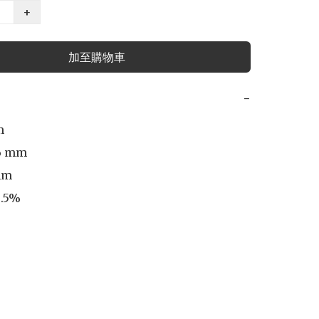
+
加至購物車
−


6 mm

m 

.5%
