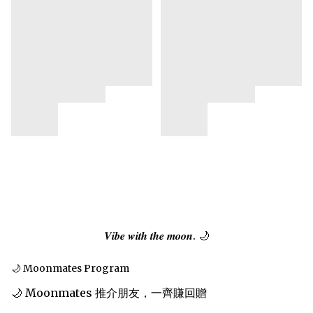
𝑽𝒊𝒃𝒆 𝒘𝒊𝒕𝒉 𝒕𝒉𝒆 𝒎𝒐𝒐𝒏. 🌙
🌙 Moonmates Program
🌙 Moonmates 推介朋友，一齊賺回贈