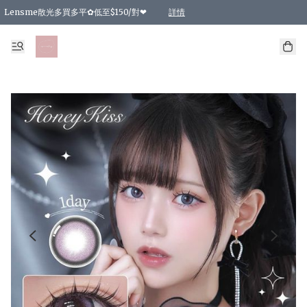
Lensme散光多買多平✿低至$150/對❤
詳情
台灣Karacon⁩✧日拋 特價清貨❁⃘
日本韓國多款日/月拋現貨☼ 特價❤︎數量有限 售完即止
🇰🇷韓國多款月拋現貨 特價兩對$99✿數量有限 售完即止♫
精選商品，任選買2件或以上9 折；買4件或以上85 折；買6件或以上8 折
精選商品，任選買2件HKD 140.00；買4件HKD 260.00
精選商品，任選買2件HKD 190.00；買4件HKD 360.00
精選商品，任選買2件HKD 110.00；買4件HKD 180.00
精選商品，任選買2件HKD 170.00；買4件HKD 320.00
精選商品，任選買2件或以上減HKD 148.00
精選商品，任選買2件或以上減HKD 148.00
精選商品，任選買2件或以上95 折；買4件或以上9 折；買6件或以上85 折；買8件
精選商品，任選買12件或以上87 折
精選商品，任選買2件或以上減HKD 16.00；買4件或以上減HKD 32.00；買6件或以
精選商品，任選買2件或以上95 折；買4件或以上9 折；買8件或以上85 折；買12件
購物滿 HKD 800.00即享免運費優惠！（適用於 特定的送貨方式 )
詳情
詳情
詳情
詳情
詳情
詳情
詳情
詳情
詳情
詳情
詳情