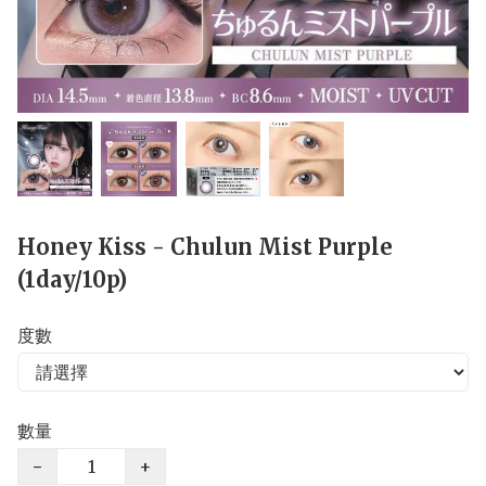
Honey Kiss - Chulun Mist Purple
(1day/10p)
度數
數量
−
+