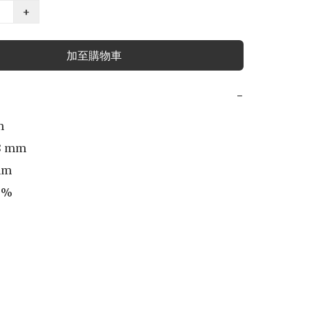
+
加至購物車
−


8 mm

m 

%
