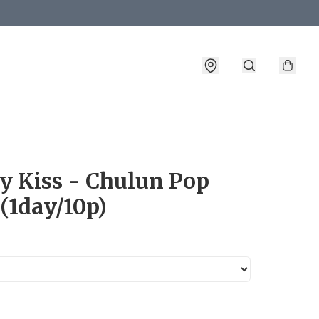
詳情
y Kiss - Chulun Pop
(1day/10p)