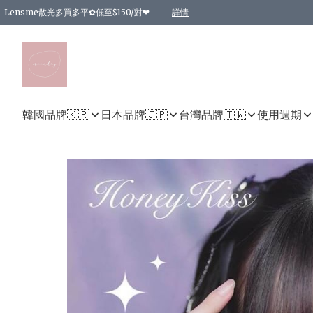
Lensme散光多買多平✿低至$150/對❤
詳情
台灣Karacon⁩✧日拋 特價清貨❁⃘
日本韓國多款日/月拋現貨☼ 特價❤︎數量有限 售完即止
🇰🇷韓國多款月拋現貨 特價兩對$99✿數量有限 售完即止♫
精選商品，任選買2件或以上9 折；買4件或以上85 折；買6件或以上8 折
精選商品，任選買2件HKD 140.00；買4件HKD 260.00
精選商品，任選買2件HKD 190.00；買4件HKD 360.00
精選商品，任選買2件HKD 110.00；買4件HKD 180.00
精選商品，任選買2件HKD 170.00；買4件HKD 320.00
精選商品，任選買2件或以上減HKD 148.00
精選商品，任選買2件或以上減HKD 148.00
精選商品，任選買2件或以上95 折；買4件或以上9 折；買6件或以上85 折；買8件
精選商品，任選買12件或以上87 折
精選商品，任選買2件或以上減HKD 16.00；買4件或以上減HKD 32.00；買6件或以
精選商品，任選買2件或以上95 折；買4件或以上9 折；買8件或以上85 折；買12件
購物滿 HKD 800.00即享免運費優惠！（適用於 特定的送貨方式 )
詳情
詳情
詳情
詳情
詳情
詳情
詳情
詳情
詳情
詳情
詳情
韓國品牌🇰🇷
日本品牌🇯🇵
台灣品牌🇹🇼
使用週期