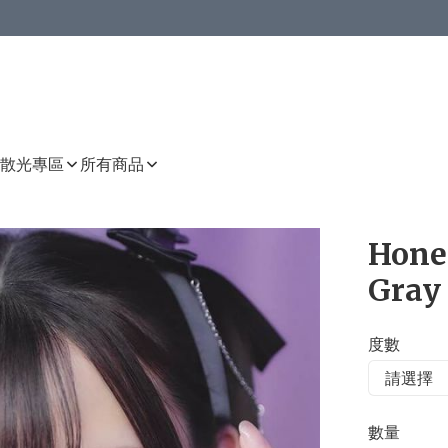
或以上8 折
上減HKD 48.00；買8件或以上減HKD 64.00；買10件或以上減HKD 80.00
或以上8 折
詳情
詳情
散光專區
所有商品
Hone
Gray 
度數
數量