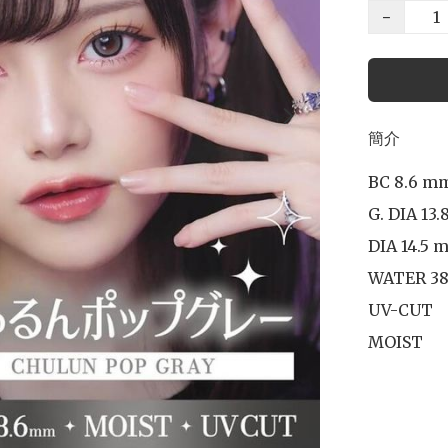
−
簡介
BC 8.6 mm
G. DIA 13.
DIA 14.5 m
WATER 38
UV-CUT

MOIST