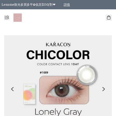
Lensme散光多買多平✿低至$150/對❤
詳情
台灣Karacon⁩✧日拋 特價清貨❁⃘
日本韓國多款日/月拋現貨☼ 特價❤︎數量有限 售完即止
🇰🇷韓國多款月拋現貨 特價兩對$99✿數量有限 售完即止♫
精選商品，任選買2件或以上9 折；買4件或以上85 折；買6件或以上8 折
精選商品，任選買2件HKD 140.00；買4件HKD 260.00
精選商品，任選買2件HKD 190.00；買4件HKD 360.00
精選商品，任選買2件HKD 110.00；買4件HKD 180.00
精選商品，任選買2件HKD 170.00；買4件HKD 320.00
精選商品，任選買2件或以上減HKD 148.00
精選商品，任選買2件或以上減HKD 148.00
精選商品，任選買2件或以上95 折；買4件或以上9 折；買6件或以上85 折；買8件
精選商品，任選買12件或以上87 折
精選商品，任選買2件或以上減HKD 16.00；買4件或以上減HKD 32.00；買6件或以
精選商品，任選買2件或以上95 折；買4件或以上9 折；買8件或以上85 折；買12件
購物滿 HKD 800.00即享免運費優惠！（適用於 特定的送貨方式 )
詳情
詳情
詳情
詳情
詳情
詳情
詳情
詳情
詳情
詳情
詳情