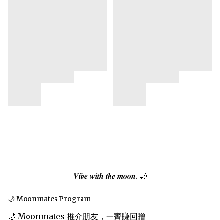
𝑽𝒊𝒃𝒆 𝒘𝒊𝒕𝒉 𝒕𝒉𝒆 𝒎𝒐𝒐𝒏. 🌙
🌙 Moonmates Program
🌙 Moonmates 推介朋友，一齊賺回贈