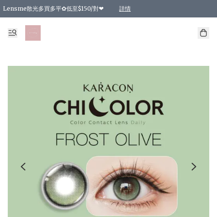
Lensme散光多買多平✿低至$150/對❤
詳情
台灣Karacon⁩✧日拋 特價清貨❁⃘
日本韓國多款日/月拋現貨☼ 特價❤︎數量有限 售完即止
🇰🇷韓國多款月拋現貨 特價兩對$99✿數量有限 售完即止♫
精選商品，任選買2件或以上9 折；買4件或以上85 折；買6件或以上8 折
精選商品，任選買2件HKD 140.00；買4件HKD 260.00
精選商品，任選買2件HKD 190.00；買4件HKD 360.00
精選商品，任選買2件HKD 110.00；買4件HKD 180.00
精選商品，任選買2件HKD 170.00；買4件HKD 320.00
精選商品，任選買2件或以上減HKD 148.00
精選商品，任選買2件或以上減HKD 148.00
精選商品，任選買2件或以上95 折；買4件或以上9 折；買6件或以上85 折；買8件
精選商品，任選買12件或以上87 折
精選商品，任選買2件或以上減HKD 16.00；買4件或以上減HKD 32.00；買6件或以
精選商品，任選買2件或以上95 折；買4件或以上9 折；買8件或以上85 折；買12件
購物滿 HKD 800.00即享免運費優惠！（適用於 特定的送貨方式 )
詳情
詳情
詳情
詳情
詳情
詳情
詳情
詳情
詳情
詳情
詳情