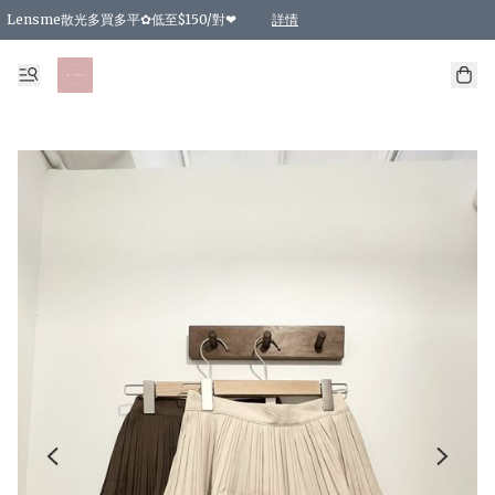
Lensme散光多買多平✿低至$150/對❤
詳情
台灣Karacon⁩✧日拋 特價清貨❁⃘
日本韓國多款日/月拋現貨☼ 特價❤︎數量有限 售完即止
🇰🇷韓國多款月拋現貨 特價兩對$99✿數量有限 售完即止♫
精選商品，任選買2件或以上9 折；買4件或以上85 折；買6件或以上8 折
精選商品，任選買2件HKD 140.00；買4件HKD 260.00
精選商品，任選買2件HKD 190.00；買4件HKD 360.00
精選商品，任選買2件HKD 110.00；買4件HKD 180.00
精選商品，任選買2件HKD 170.00；買4件HKD 320.00
精選商品，任選買2件或以上減HKD 148.00
精選商品，任選買2件或以上減HKD 148.00
精選商品，任選買2件或以上95 折；買4件或以上9 折；買6件或以上85 折；買8件
精選商品，任選買12件或以上87 折
精選商品，任選買2件或以上減HKD 16.00；買4件或以上減HKD 32.00；買6件或以
精選商品，任選買2件或以上95 折；買4件或以上9 折；買8件或以上85 折；買12件
購物滿 HKD 800.00即享免運費優惠！（適用於 特定的送貨方式 )
詳情
詳情
詳情
詳情
詳情
詳情
詳情
詳情
詳情
詳情
詳情