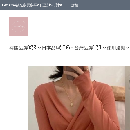
Lensme散光多買多平✿低至$150/對❤
詳情
台灣Karacon⁩✧日拋 特價清貨❁⃘
日本韓國多款日/月拋現貨☼ 特價❤︎數量有限 售完即止
🇰🇷韓國多款月拋現貨 特價兩對$99✿數量有限 售完即止♫
精選商品，任選買2件或以上9 折；買4件或以上85 折；買6件或以上8 折
精選商品，任選買2件HKD 140.00；買4件HKD 260.00
精選商品，任選買2件HKD 190.00；買4件HKD 360.00
精選商品，任選買2件HKD 110.00；買4件HKD 180.00
精選商品，任選買2件HKD 170.00；買4件HKD 320.00
精選商品，任選買2件或以上減HKD 148.00
精選商品，任選買2件或以上減HKD 148.00
精選商品，任選買2件或以上95 折；買4件或以上9 折；買6件或以上85 折；買8件
精選商品，任選買12件或以上87 折
精選商品，任選買2件或以上減HKD 16.00；買4件或以上減HKD 32.00；買6件或以
精選商品，任選買2件或以上95 折；買4件或以上9 折；買8件或以上85 折；買12件
購物滿 HKD 800.00即享免運費優惠！（適用於 特定的送貨方式 )
詳情
詳情
詳情
詳情
詳情
詳情
詳情
詳情
詳情
詳情
詳情
韓國品牌🇰🇷
日本品牌🇯🇵
台灣品牌🇹🇼
使用週期