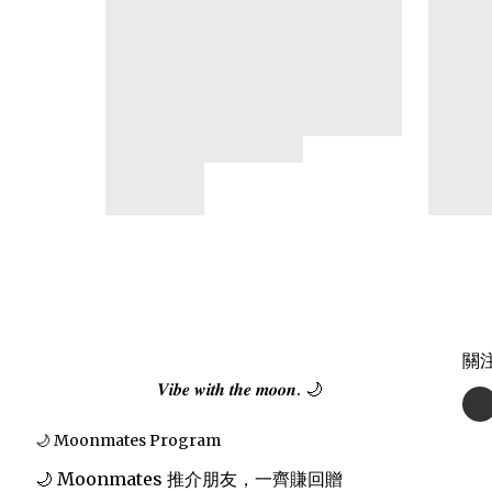
關
𝑽𝒊𝒃𝒆 𝒘𝒊𝒕𝒉 𝒕𝒉𝒆 𝒎𝒐𝒐𝒏. 🌙
🌙 Moonmates Program
🌙 Moonmates 推介朋友，一齊賺回贈