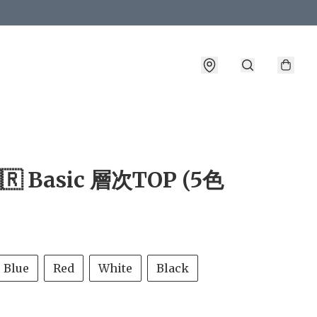
詳情
🇷 Basic 層次TOP (5色
Blue
Red
White
Black