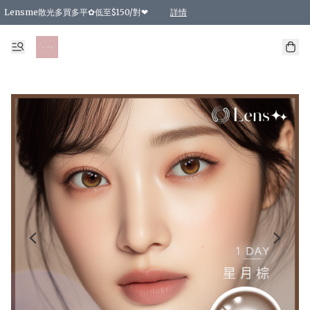
Lensme散光多買多平✿低至$150/對❤
詳情
台灣Karacon⁩✧日拋 特價清貨❁⃘
日本韓國多款日/月拋現貨☼ 特價❤︎數量有限 售完即止
🇰🇷韓國多款月拋現貨 特價兩對$99✿數量有限 售完即止♫
精選商品，任選買2件或以上9 折；買4件或以上85 折；買6件或以上8 折
精選商品，任選買2件HKD 140.00；買4件HKD 260.00
精選商品，任選買2件HKD 190.00；買4件HKD 360.00
精選商品，任選買2件HKD 110.00；買4件HKD 180.00
精選商品，任選買2件HKD 170.00；買4件HKD 320.00
精選商品，任選買2件或以上減HKD 148.00
精選商品，任選買2件或以上減HKD 148.00
精選商品，任選買2件或以上95 折；買4件或以上9 折；買6件或以上85 折；買8件
精選商品，任選買12件或以上87 折
精選商品，任選買2件或以上減HKD 16.00；買4件或以上減HKD 32.00；買6件或以
精選商品，任選買2件或以上95 折；買4件或以上9 折；買8件或以上85 折；買12件
購物滿 HKD 800.00即享免運費優惠！（適用於 特定的送貨方式 )
詳情
詳情
詳情
詳情
詳情
詳情
詳情
詳情
詳情
詳情
詳情