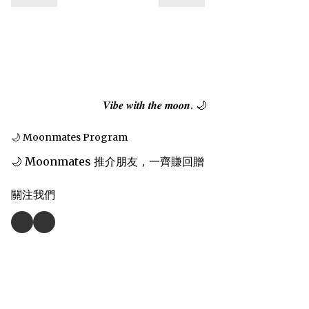
𝑽𝒊𝒃𝒆 𝒘𝒊𝒕𝒉 𝒕𝒉𝒆 𝒎𝒐𝒐𝒏. 🌙
🌙 Moonmates Program
🌙 Moonmates 推介朋友，一齊賺回贈
關注我們