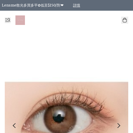
Lensme散光多買多平✿低至$150/對❤
詳情
台灣Karacon⁩✧日拋 特價清貨❁⃘
日本韓國多款日/月拋現貨☼ 特價❤︎數量有限 售完即止
🇰🇷韓國多款月拋現貨 特價兩對$99✿數量有限 售完即止♫
精選商品，任選買2件或以上9 折；買4件或以上85 折；買6件或以上8 折
精選商品，任選買2件HKD 140.00；買4件HKD 260.00
精選商品，任選買2件HKD 190.00；買4件HKD 360.00
精選商品，任選買2件HKD 110.00；買4件HKD 180.00
精選商品，任選買2件HKD 170.00；買4件HKD 320.00
精選商品，任選買2件或以上減HKD 148.00
精選商品，任選買2件或以上減HKD 148.00
精選商品，任選買2件或以上95 折；買4件或以上9 折；買6件或以上85 折；買8件
精選商品，任選買12件或以上87 折
精選商品，任選買2件或以上減HKD 16.00；買4件或以上減HKD 32.00；買6件或以
精選商品，任選買2件或以上95 折；買4件或以上9 折；買8件或以上85 折；買12件
購物滿 HKD 800.00即享免運費優惠！（適用於 特定的送貨方式 )
詳情
詳情
詳情
詳情
詳情
詳情
詳情
詳情
詳情
詳情
詳情