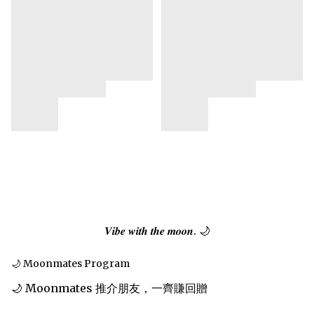
𝑽𝒊𝒃𝒆 𝒘𝒊𝒕𝒉 𝒕𝒉𝒆 𝒎𝒐𝒐𝒏. 🌙
🌙 Moonmates Program
🌙 Moonmates 推介朋友，一齊賺回贈