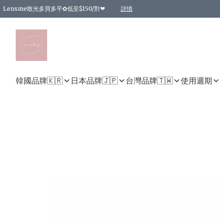
Lensme散光多買多平✿低至$150/對❤
詳情
台灣Karacon⁩✧日拋 特價清貨❁⃘
日本韓國多款日/月拋現貨☼ 特價❤︎數量有限 售完即止
🇰🇷韓國多款月拋現貨 特價兩對$99✿數量有限 售完即止♫
精選商品，任選買2件或以上9 折；買4件或以上85 折；買6件或以上8 折
精選商品，任選買2件HKD 140.00；買4件HKD 260.00
精選商品，任選買2件HKD 190.00；買4件HKD 360.00
精選商品，任選買2件HKD 110.00；買4件HKD 180.00
精選商品，任選買2件HKD 170.00；買4件HKD 320.00
精選商品，任選買2件或以上減HKD 148.00
精選商品，任選買2件或以上減HKD 148.00
精選商品，任選買2件或以上95 折；買4件或以上9 折；買6件或以上85 折；買8件
精選商品，任選買12件或以上87 折
精選商品，任選買2件或以上減HKD 16.00；買4件或以上減HKD 32.00；買6件或以
精選商品，任選買2件或以上95 折；買4件或以上9 折；買8件或以上85 折；買12件
購物滿 HKD 800.00即享免運費優惠！（適用於 特定的送貨方式 )
詳情
詳情
詳情
詳情
詳情
詳情
詳情
詳情
詳情
詳情
詳情
韓國品牌🇰🇷
日本品牌🇯🇵
台灣品牌🇹🇼
使用週期