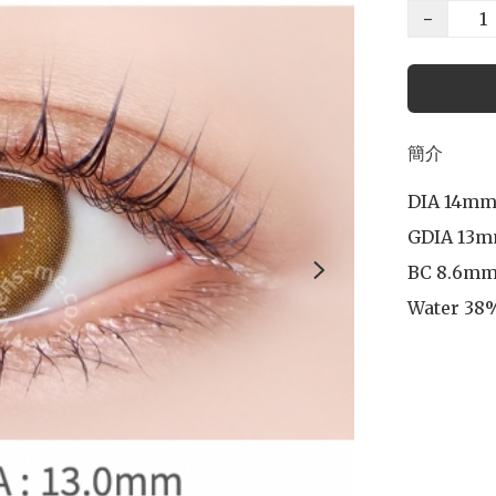
−
簡介
DIA 14mm
GDIA 13m
BC 8.6mm
Water 38