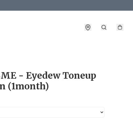
詳情
ME - Eyedew Toneup
n (1month)