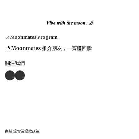
𝑽𝒊𝒃𝒆 𝒘𝒊𝒕𝒉 𝒕𝒉𝒆 𝒎𝒐𝒐𝒏. 🌙
🌙 Moonmates Program
🌙 Moonmates 推介朋友，一齊賺回贈
關注我們
商舖
退貨及退款政策