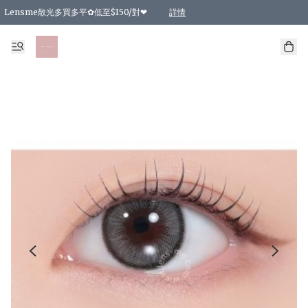
Lensme散光多買多平✿低至$150/對❤
詳情
台灣Karacon⁩✧日拋 特價清貨❁⃘
日本韓國多款日/月拋現貨☼ 特價❤︎數量有限 售完即止
🇰🇷韓國多款月拋現貨 特價兩對$99✿數量有限 售完即止♫
精選商品，任選買2件或以上9 折；買4件或以上85 折；買6件或以上8 折
精選商品，任選買2件HKD 140.00；買4件HKD 260.00
精選商品，任選買2件HKD 190.00；買4件HKD 360.00
精選商品，任選買2件HKD 110.00；買4件HKD 180.00
精選商品，任選買2件HKD 170.00；買4件HKD 320.00
精選商品，任選買2件或以上減HKD 148.00
精選商品，任選買2件或以上減HKD 148.00
精選商品，任選買2件或以上95 折；買4件或以上9 折；買6件或以上85 折；買8件
精選商品，任選買12件或以上87 折
精選商品，任選買2件或以上減HKD 16.00；買4件或以上減HKD 32.00；買6件或以
精選商品，任選買2件或以上95 折；買4件或以上9 折；買8件或以上85 折；買12件
購物滿 HKD 800.00即享免運費優惠！（適用於 特定的送貨方式 )
詳情
詳情
詳情
詳情
詳情
詳情
詳情
詳情
詳情
詳情
詳情