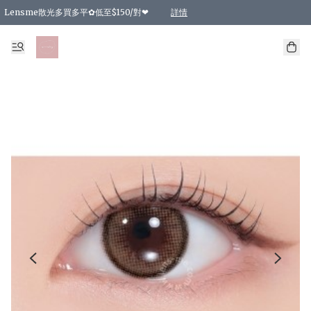
Lensme散光多買多平✿低至$150/對❤
詳情
台灣Karacon⁩✧日拋 特價清貨❁⃘
日本韓國多款日/月拋現貨☼ 特價❤︎數量有限 售完即止
🇰🇷韓國多款月拋現貨 特價兩對$99✿數量有限 售完即止♫
精選商品，任選買2件或以上9 折；買4件或以上85 折；買6件或以上8 折
精選商品，任選買2件HKD 140.00；買4件HKD 260.00
精選商品，任選買2件HKD 190.00；買4件HKD 360.00
精選商品，任選買2件HKD 110.00；買4件HKD 180.00
精選商品，任選買2件HKD 170.00；買4件HKD 320.00
精選商品，任選買2件或以上減HKD 148.00
精選商品，任選買2件或以上減HKD 148.00
精選商品，任選買2件或以上95 折；買4件或以上9 折；買6件或以上85 折；買8件
精選商品，任選買12件或以上87 折
精選商品，任選買2件或以上減HKD 16.00；買4件或以上減HKD 32.00；買6件或以
精選商品，任選買2件或以上95 折；買4件或以上9 折；買8件或以上85 折；買12件
購物滿 HKD 800.00即享免運費優惠！（適用於 特定的送貨方式 )
詳情
詳情
詳情
詳情
詳情
詳情
詳情
詳情
詳情
詳情
詳情