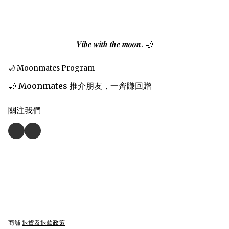
𝑽𝒊𝒃𝒆 𝒘𝒊𝒕𝒉 𝒕𝒉𝒆 𝒎𝒐𝒐𝒏. 🌙
🌙 Moonmates Program
🌙 Moonmates 推介朋友，一齊賺回贈
關注我們
商舖
退貨及退款政策