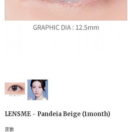
LENSME - Pandeia Beige (1month)
度數