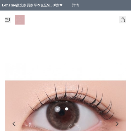
Lensme散光多買多平✿低至$150/對❤
詳情
台灣Karacon⁩✧日拋 特價清貨❁⃘
日本韓國多款日/月拋現貨☼ 特價❤︎數量有限 售完即止
🇰🇷韓國多款月拋現貨 特價兩對$99✿數量有限 售完即止♫
精選商品，任選買2件或以上9 折；買4件或以上85 折；買6件或以上8 折
精選商品，任選買2件HKD 140.00；買4件HKD 260.00
精選商品，任選買2件HKD 190.00；買4件HKD 360.00
精選商品，任選買2件HKD 110.00；買4件HKD 180.00
精選商品，任選買2件HKD 170.00；買4件HKD 320.00
精選商品，任選買2件或以上減HKD 148.00
精選商品，任選買2件或以上減HKD 148.00
精選商品，任選買2件或以上95 折；買4件或以上9 折；買6件或以上85 折；買8件
精選商品，任選買12件或以上87 折
精選商品，任選買2件或以上減HKD 16.00；買4件或以上減HKD 32.00；買6件或以
精選商品，任選買2件或以上95 折；買4件或以上9 折；買8件或以上85 折；買12件
購物滿 HKD 800.00即享免運費優惠！（適用於 特定的送貨方式 )
詳情
詳情
詳情
詳情
詳情
詳情
詳情
詳情
詳情
詳情
詳情