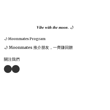
𝑽𝒊𝒃𝒆 𝒘𝒊𝒕𝒉 𝒕𝒉𝒆 𝒎𝒐𝒐𝒏. 🌙
🌙 Moonmates Program
🌙 Moonmates 推介朋友，一齊賺回贈
關注我們