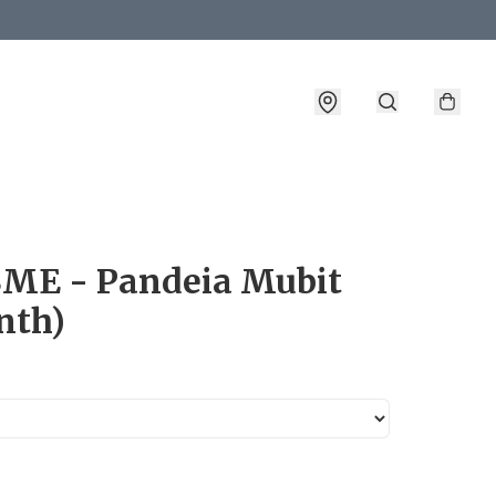
詳情
ME - Pandeia Mubit
nth)