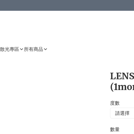
或以上8 折
上減HKD 48.00；買8件或以上減HKD 64.00；買10件或以上減HKD 80.00
或以上8 折
詳情
詳情
散光專區
所有商品
LENS
(1mo
度數
數量