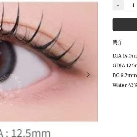
−
簡介
DIA 14.0m
GDIA 12.5
BC 8.7mm

Water 43