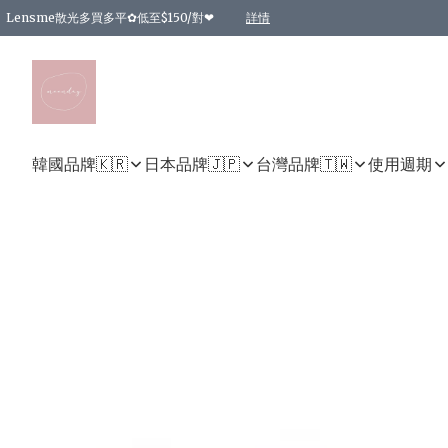
Lensme散光多買多平✿低至$150/對❤
詳情
台灣Karacon⁩✧日拋 特價清貨❁⃘
日本韓國多款日/月拋現貨☼ 特價❤︎數量有限 售完即止
🇰🇷韓國多款月拋現貨 特價兩對$99✿數量有限 售完即止♫
精選商品，任選買2件或以上9 折；買4件或以上85 折；買6件或以上8 折
精選商品，任選買2件HKD 140.00；買4件HKD 260.00
精選商品，任選買2件HKD 190.00；買4件HKD 360.00
精選商品，任選買2件HKD 110.00；買4件HKD 180.00
精選商品，任選買2件HKD 170.00；買4件HKD 320.00
精選商品，任選買2件或以上減HKD 148.00
精選商品，任選買2件或以上減HKD 148.00
精選商品，任選買2件或以上95 折；買4件或以上9 折；買6件或以上85 折；買8件
精選商品，任選買12件或以上87 折
精選商品，任選買2件或以上減HKD 16.00；買4件或以上減HKD 32.00；買6件或以
精選商品，任選買2件或以上95 折；買4件或以上9 折；買8件或以上85 折；買12件
購物滿 HKD 800.00即享免運費優惠！（適用於 特定的送貨方式 )
詳情
詳情
詳情
詳情
詳情
詳情
詳情
詳情
詳情
詳情
詳情
韓國品牌🇰🇷
日本品牌🇯🇵
台灣品牌🇹🇼
使用週期