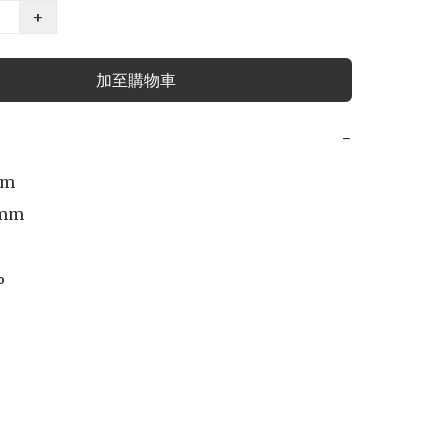
+
加至購物車
−
m

mm

%