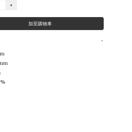
+
加至購物車
−
m

mm



%
