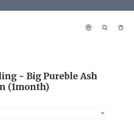
詳情
ing - Big Pureble Ash
n (1month)