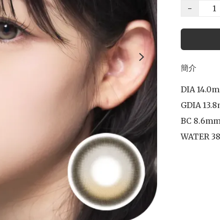
−
簡介
DIA 14.0m
GDIA 13.8
BC 8.6mm
WATER 38