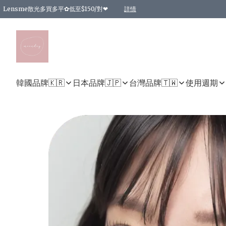
Lensme散光多買多平✿低至$150/對❤
詳情
台灣Karacon⁩✧日拋 特價清貨❁⃘
日本韓國多款日/月拋現貨☼ 特價❤︎數量有限 售完即止
🇰🇷韓國多款月拋現貨 特價兩對$99✿數量有限 售完即止♫
精選商品，任選買2件或以上9 折；買4件或以上85 折；買6件或以上8 折
精選商品，任選買2件HKD 140.00；買4件HKD 260.00
精選商品，任選買2件HKD 190.00；買4件HKD 360.00
精選商品，任選買2件HKD 110.00；買4件HKD 180.00
精選商品，任選買2件HKD 170.00；買4件HKD 320.00
精選商品，任選買2件或以上減HKD 148.00
精選商品，任選買2件或以上減HKD 148.00
精選商品，任選買2件或以上95 折；買4件或以上9 折；買6件或以上85 折；買8件
精選商品，任選買12件或以上87 折
精選商品，任選買2件或以上減HKD 16.00；買4件或以上減HKD 32.00；買6件或以
精選商品，任選買2件或以上95 折；買4件或以上9 折；買8件或以上85 折；買12件
購物滿 HKD 800.00即享免運費優惠！（適用於 特定的送貨方式 )
詳情
詳情
詳情
詳情
詳情
詳情
詳情
詳情
詳情
詳情
詳情
韓國品牌🇰🇷
日本品牌🇯🇵
台灣品牌🇹🇼
使用週期