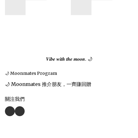
𝑽𝒊𝒃𝒆 𝒘𝒊𝒕𝒉 𝒕𝒉𝒆 𝒎𝒐𝒐𝒏. 🌙
🌙 Moonmates Program
🌙 Moonmates 推介朋友，一齊賺回贈
關注我們