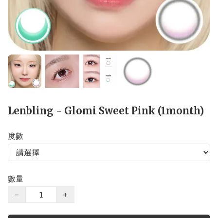
Lenbling - Glomi Sweet Pink (1month)
度數
數量
−
+