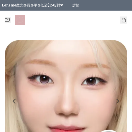
Lensme散光多買多平✿低至$150/對❤
詳情
台灣Karacon⁩✧日拋 特價清貨❁⃘
日本韓國多款日/月拋現貨☼ 特價❤︎數量有限 售完即止
🇰🇷韓國多款月拋現貨 特價兩對$99✿數量有限 售完即止♫
精選商品，任選買2件或以上9 折；買4件或以上85 折；買6件或以上8 折
精選商品，任選買2件HKD 140.00；買4件HKD 260.00
精選商品，任選買2件HKD 190.00；買4件HKD 360.00
精選商品，任選買2件HKD 110.00；買4件HKD 180.00
精選商品，任選買2件HKD 170.00；買4件HKD 320.00
精選商品，任選買2件或以上減HKD 148.00
精選商品，任選買2件或以上減HKD 148.00
精選商品，任選買2件或以上95 折；買4件或以上9 折；買6件或以上85 折；買8件
精選商品，任選買12件或以上87 折
精選商品，任選買2件或以上減HKD 16.00；買4件或以上減HKD 32.00；買6件或以
精選商品，任選買2件或以上95 折；買4件或以上9 折；買8件或以上85 折；買12件
購物滿 HKD 800.00即享免運費優惠！（適用於 特定的送貨方式 )
詳情
詳情
詳情
詳情
詳情
詳情
詳情
詳情
詳情
詳情
詳情