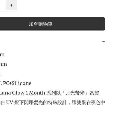
+
加至購物車
−
m

mm



PC+Silicone

g Luna Glow 1 Month 系列以「月光螢光」為靈
在 UV 燈下閃爍螢光的特殊設計，讓雙眼在夜色中