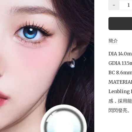
−
簡介
DIA 14.0m
GDIA 13.5
BC 8.6mm
MATERIAL 
Lenblin
感，採用能