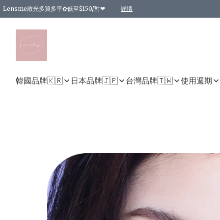
Lensme散光多買多平✿低至$150/對❤
詳情
台灣Karacon⁩✧日拋 特價清貨❁⃘
日本韓國多款日/月拋現貨☼ 特價❤︎數量有限 售完即止
🇰🇷韓國多款月拋現貨 特價兩對$99✿數量有限 售完即止♫
精選商品，任選買2件或以上9 折；買4件或以上85 折；買6件或以上8 折
精選商品，任選買2件HKD 140.00；買4件HKD 260.00
精選商品，任選買2件HKD 190.00；買4件HKD 360.00
精選商品，任選買2件HKD 110.00；買4件HKD 180.00
精選商品，任選買2件HKD 170.00；買4件HKD 320.00
精選商品，任選買2件或以上減HKD 148.00
精選商品，任選買2件或以上減HKD 148.00
精選商品，任選買2件或以上95 折；買4件或以上9 折；買6件或以上85 折；買8件
精選商品，任選買12件或以上87 折
精選商品，任選買2件或以上減HKD 16.00；買4件或以上減HKD 32.00；買6件或以
精選商品，任選買2件或以上95 折；買4件或以上9 折；買8件或以上85 折；買12件
購物滿 HKD 800.00即享免運費優惠！（適用於 特定的送貨方式 )
詳情
詳情
詳情
詳情
詳情
詳情
詳情
詳情
詳情
詳情
詳情
韓國品牌🇰🇷
日本品牌🇯🇵
台灣品牌🇹🇼
使用週期