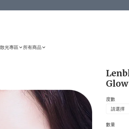
或以上8 折
上減HKD 48.00；買8件或以上減HKD 64.00；買10件或以上減HKD 80.00
或以上8 折
詳情
詳情
散光專區
所有商品
Lenb
Glow
度數
數量