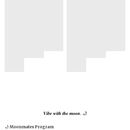
𝑽𝒊𝒃𝒆 𝒘𝒊𝒕𝒉 𝒕𝒉𝒆 𝒎𝒐𝒐𝒏. 🌙
🌙 Moonmates Program