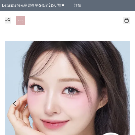
Lensme散光多買多平✿低至$150/對❤
詳情
台灣Karacon⁩✧日拋 特價清貨❁⃘
日本韓國多款日/月拋現貨☼ 特價❤︎數量有限 售完即止
🇰🇷韓國多款月拋現貨 特價兩對$99✿數量有限 售完即止♫
精選商品，任選買2件或以上9 折；買4件或以上85 折；買6件或以上8 折
精選商品，任選買2件HKD 140.00；買4件HKD 260.00
精選商品，任選買2件HKD 190.00；買4件HKD 360.00
精選商品，任選買2件HKD 110.00；買4件HKD 180.00
精選商品，任選買2件HKD 170.00；買4件HKD 320.00
精選商品，任選買2件或以上減HKD 148.00
精選商品，任選買2件或以上減HKD 148.00
精選商品，任選買2件或以上95 折；買4件或以上9 折；買6件或以上85 折；買8件
精選商品，任選買12件或以上87 折
精選商品，任選買2件或以上減HKD 16.00；買4件或以上減HKD 32.00；買6件或以
精選商品，任選買2件或以上95 折；買4件或以上9 折；買8件或以上85 折；買12件
購物滿 HKD 800.00即享免運費優惠！（適用於 特定的送貨方式 )
詳情
詳情
詳情
詳情
詳情
詳情
詳情
詳情
詳情
詳情
詳情