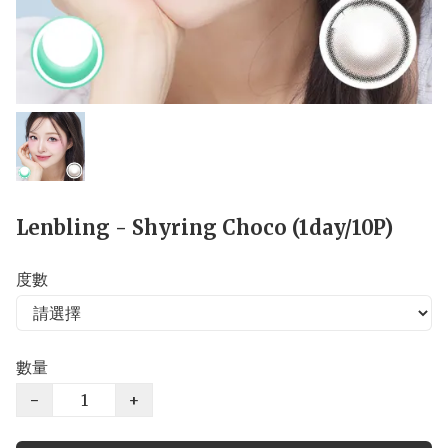
Lenbling - Shyring Choco (1day/10P)
度數
數量
−
+