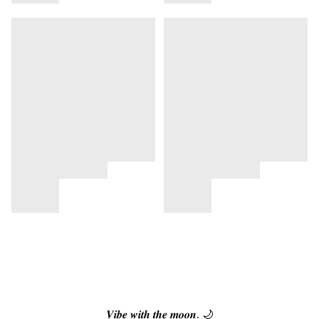
𝑽𝒊𝒃𝒆 𝒘𝒊𝒕𝒉 𝒕𝒉𝒆 𝒎𝒐𝒐𝒏. 🌙