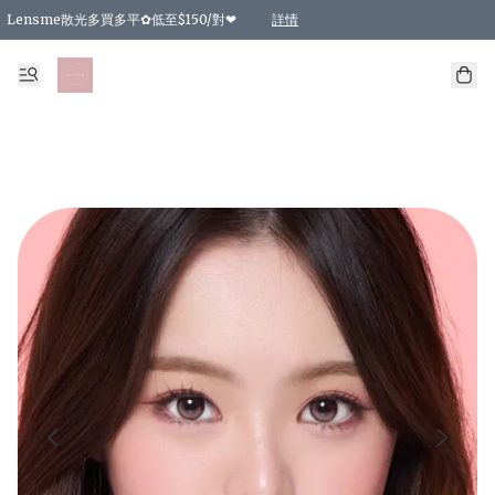
Lensme散光多買多平✿低至$150/對❤
詳情
台灣Karacon⁩✧日拋 特價清貨❁⃘
日本韓國多款日/月拋現貨☼ 特價❤︎數量有限 售完即止
🇰🇷韓國多款月拋現貨 特價兩對$99✿數量有限 售完即止♫
精選商品，任選買2件或以上9 折；買4件或以上85 折；買6件或以上8 折
精選商品，任選買2件HKD 140.00；買4件HKD 260.00
精選商品，任選買2件HKD 190.00；買4件HKD 360.00
精選商品，任選買2件HKD 110.00；買4件HKD 180.00
精選商品，任選買2件HKD 170.00；買4件HKD 320.00
精選商品，任選買2件或以上減HKD 148.00
精選商品，任選買2件或以上減HKD 148.00
精選商品，任選買2件或以上95 折；買4件或以上9 折；買6件或以上85 折；買8件
精選商品，任選買12件或以上87 折
精選商品，任選買2件或以上減HKD 16.00；買4件或以上減HKD 32.00；買6件或以
精選商品，任選買2件或以上95 折；買4件或以上9 折；買8件或以上85 折；買12件
購物滿 HKD 800.00即享免運費優惠！（適用於 特定的送貨方式 )
詳情
詳情
詳情
詳情
詳情
詳情
詳情
詳情
詳情
詳情
詳情