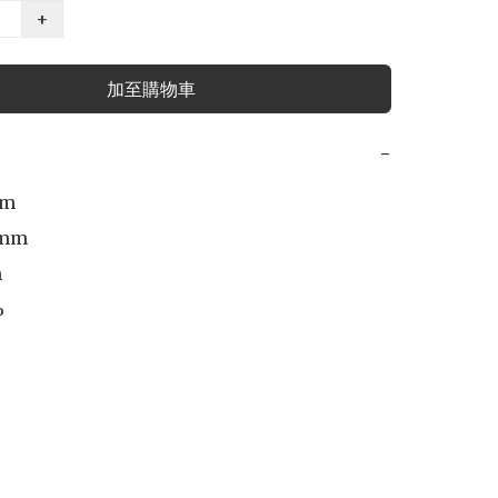
+
加至購物車
−
m

mm




