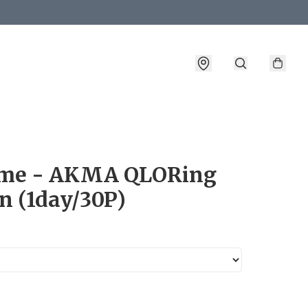
詳情
me - AKMA QLORing
n (1day/30P)