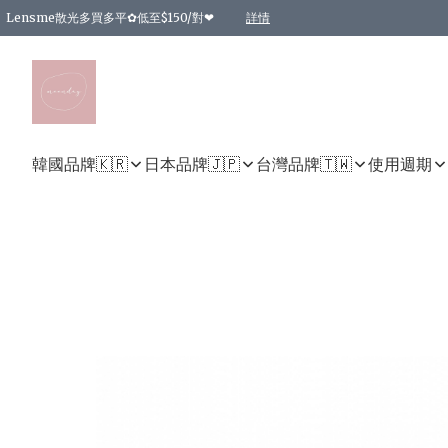
Lensme散光多買多平✿低至$150/對❤
詳情
台灣Karacon⁩✧日拋 特價清貨❁⃘
日本韓國多款日/月拋現貨☼ 特價❤︎數量有限 售完即止
🇰🇷韓國多款月拋現貨 特價兩對$99✿數量有限 售完即止♫
精選商品，任選買2件或以上9 折；買4件或以上85 折；買6件或以上8 折
精選商品，任選買2件HKD 140.00；買4件HKD 260.00
精選商品，任選買2件HKD 190.00；買4件HKD 360.00
精選商品，任選買2件HKD 110.00；買4件HKD 180.00
精選商品，任選買2件HKD 170.00；買4件HKD 320.00
精選商品，任選買2件或以上減HKD 148.00
精選商品，任選買2件或以上減HKD 148.00
精選商品，任選買2件或以上95 折；買4件或以上9 折；買6件或以上85 折；買8件
精選商品，任選買12件或以上87 折
精選商品，任選買2件或以上減HKD 16.00；買4件或以上減HKD 32.00；買6件或以
精選商品，任選買2件或以上95 折；買4件或以上9 折；買8件或以上85 折；買12件
購物滿 HKD 800.00即享免運費優惠！（適用於 特定的送貨方式 )
詳情
詳情
詳情
詳情
詳情
詳情
詳情
詳情
詳情
詳情
詳情
韓國品牌🇰🇷
日本品牌🇯🇵
台灣品牌🇹🇼
使用週期