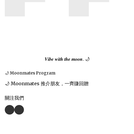
𝑽𝒊𝒃𝒆 𝒘𝒊𝒕𝒉 𝒕𝒉𝒆 𝒎𝒐𝒐𝒏. 🌙
🌙 Moonmates Program
🌙 Moonmates 推介朋友，一齊賺回贈
關注我們