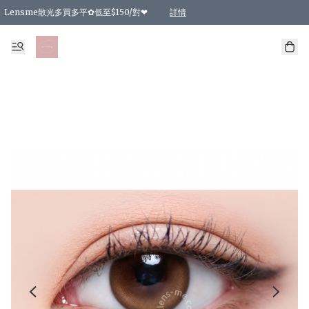
Lensme散光多買多平✿低至$150/對❤
詳情
台灣Karacon⁩✧日拋 特價清貨❁⃘
日本韓國多款日/月拋現貨☼ 特價❤︎數量有限 售完即止
🇰🇷韓國多款月拋現貨 特價兩對$99✿數量有限 售完即止♫
精選商品，任選買2件或以上9 折；買4件或以上85 折；買6件或以上8 折
精選商品，任選買2件HKD 140.00；買4件HKD 260.00
精選商品，任選買2件HKD 190.00；買4件HKD 360.00
精選商品，任選買2件HKD 110.00；買4件HKD 180.00
精選商品，任選買2件HKD 170.00；買4件HKD 320.00
精選商品，任選買2件或以上減HKD 148.00
精選商品，任選買2件或以上減HKD 148.00
精選商品，任選買2件或以上95 折；買4件或以上9 折；買6件或以上85 折；買8件
精選商品，任選買12件或以上87 折
精選商品，任選買2件或以上減HKD 16.00；買4件或以上減HKD 32.00；買6件或以
精選商品，任選買2件或以上95 折；買4件或以上9 折；買8件或以上85 折；買12件
購物滿 HKD 800.00即享免運費優惠！（適用於 特定的送貨方式 )
詳情
詳情
詳情
詳情
詳情
詳情
詳情
詳情
詳情
詳情
詳情