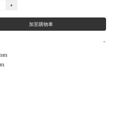
+
加至購物車
−
mm

m
