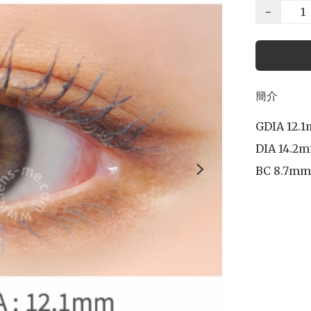
−
簡介
GDIA 12.1
DIA 14.2m