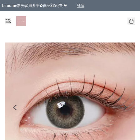
Lensme散光多買多平✿低至$150/對❤
詳情
台灣Karacon⁩✧日拋 特價清貨❁⃘
日本韓國多款日/月拋現貨☼ 特價❤︎數量有限 售完即止
🇰🇷韓國多款月拋現貨 特價兩對$99✿數量有限 售完即止♫
精選商品，任選買2件或以上9 折；買4件或以上85 折；買6件或以上8 折
精選商品，任選買2件HKD 140.00；買4件HKD 260.00
精選商品，任選買2件HKD 190.00；買4件HKD 360.00
精選商品，任選買2件HKD 110.00；買4件HKD 180.00
精選商品，任選買2件HKD 170.00；買4件HKD 320.00
精選商品，任選買2件或以上減HKD 148.00
精選商品，任選買2件或以上減HKD 148.00
精選商品，任選買2件或以上95 折；買4件或以上9 折；買6件或以上85 折；買8件
精選商品，任選買12件或以上87 折
精選商品，任選買2件或以上減HKD 16.00；買4件或以上減HKD 32.00；買6件或以
精選商品，任選買2件或以上95 折；買4件或以上9 折；買8件或以上85 折；買12件
購物滿 HKD 800.00即享免運費優惠！（適用於 特定的送貨方式 )
詳情
詳情
詳情
詳情
詳情
詳情
詳情
詳情
詳情
詳情
詳情