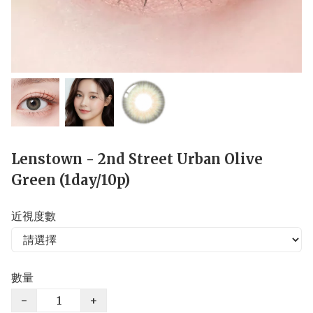
Lenstown - 2nd Street Urban Olive
Green (1day/10p)
近視度數
數量
−
+