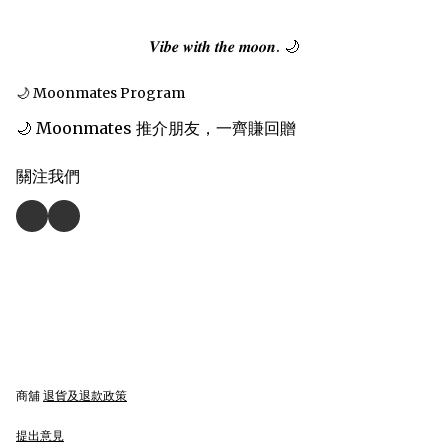
𝑽𝒊𝒃𝒆 𝒘𝒊𝒕𝒉 𝒕𝒉𝒆 𝒎𝒐𝒐𝒏. 🌙
🌙 Moonmates Program
🌙 Moonmates 推介朋友，一齊賺回贈
關注我們
商舖
退貨及退款政策
提出意見