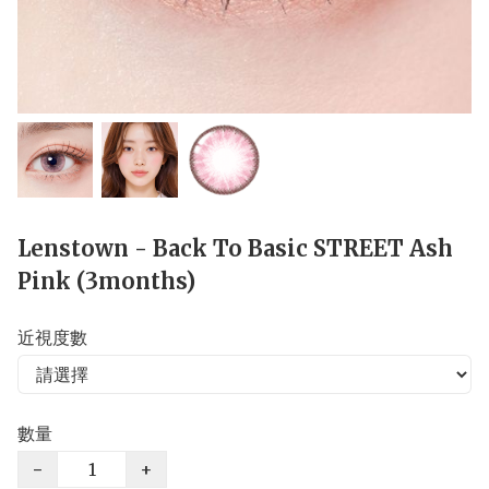
Lenstown - Back To Basic STREET Ash
Pink (3months)
近視度數
數量
−
+