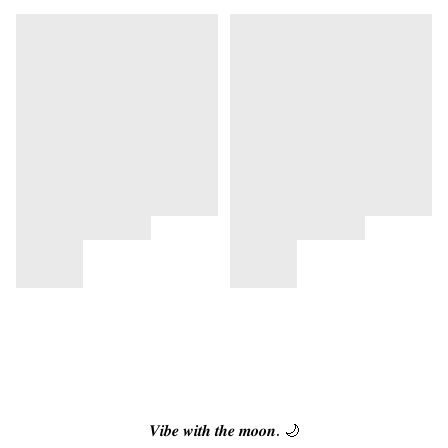
𝑽𝒊𝒃𝒆 𝒘𝒊𝒕𝒉 𝒕𝒉𝒆 𝒎𝒐𝒐𝒏. 🌙