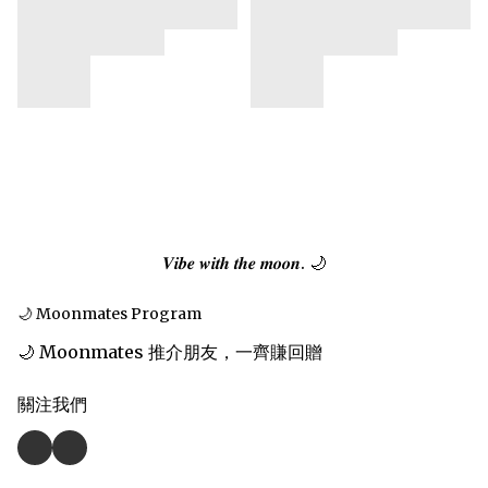
𝑽𝒊𝒃𝒆 𝒘𝒊𝒕𝒉 𝒕𝒉𝒆 𝒎𝒐𝒐𝒏. 🌙
🌙 Moonmates Program
🌙 Moonmates 推介朋友，一齊賺回贈
關注我們