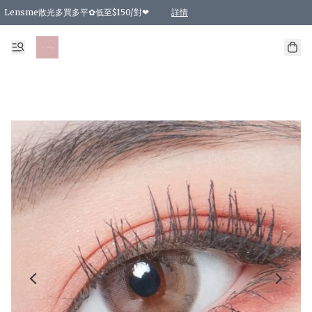
Lensme散光多買多平✿低至$150/對❤
詳情
台灣Karacon⁩✧日拋 特價清貨❁⃘
日本韓國多款日/月拋現貨☼ 特價❤︎數量有限 售完即止
🇰🇷韓國多款月拋現貨 特價兩對$99✿數量有限 售完即止♫
精選商品，任選買2件或以上9 折；買4件或以上85 折；買6件或以上8 折
精選商品，任選買2件HKD 140.00；買4件HKD 260.00
精選商品，任選買2件HKD 190.00；買4件HKD 360.00
精選商品，任選買2件HKD 110.00；買4件HKD 180.00
精選商品，任選買2件HKD 170.00；買4件HKD 320.00
精選商品，任選買2件或以上減HKD 148.00
精選商品，任選買2件或以上減HKD 148.00
精選商品，任選買2件或以上95 折；買4件或以上9 折；買6件或以上85 折；買8件
精選商品，任選買12件或以上87 折
精選商品，任選買2件或以上減HKD 16.00；買4件或以上減HKD 32.00；買6件或以
精選商品，任選買2件或以上95 折；買4件或以上9 折；買8件或以上85 折；買12件
購物滿 HKD 800.00即享免運費優惠！（適用於 特定的送貨方式 )
詳情
詳情
詳情
詳情
詳情
詳情
詳情
詳情
詳情
詳情
詳情