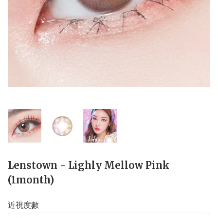
Lenstown - Lighly Mellow Pink
(1month)
近視度數