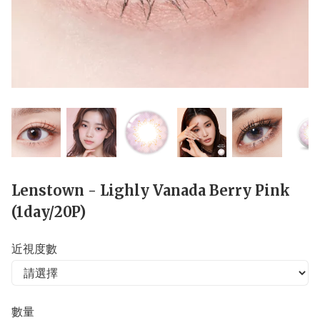
Lenstown - Lighly Vanada Berry Pink
(1day/20P)
近視度數
數量