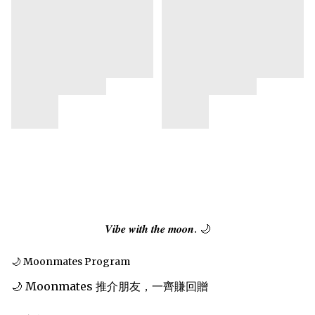
𝑽𝒊𝒃𝒆 𝒘𝒊𝒕𝒉 𝒕𝒉𝒆 𝒎𝒐𝒐𝒏. 🌙
🌙 Moonmates Program
🌙 Moonmates 推介朋友，一齊賺回贈