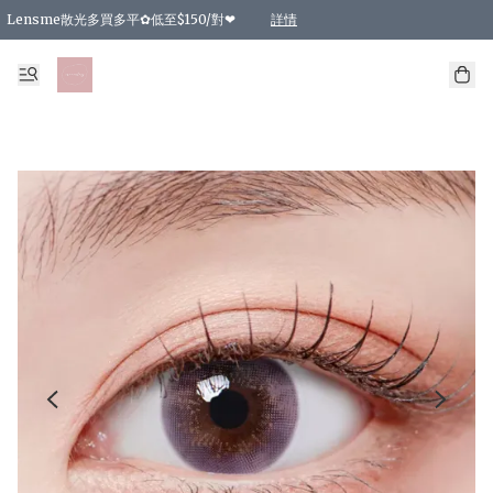
Lensme散光多買多平✿低至$150/對❤
詳情
台灣Karacon⁩✧日拋 特價清貨❁⃘
日本韓國多款日/月拋現貨☼ 特價❤︎數量有限 售完即止
🇰🇷韓國多款月拋現貨 特價兩對$99✿數量有限 售完即止♫
精選商品，任選買2件或以上9 折；買4件或以上85 折；買6件或以上8 折
精選商品，任選買2件HKD 140.00；買4件HKD 260.00
精選商品，任選買2件HKD 190.00；買4件HKD 360.00
精選商品，任選買2件HKD 110.00；買4件HKD 180.00
精選商品，任選買2件HKD 170.00；買4件HKD 320.00
精選商品，任選買2件或以上減HKD 148.00
精選商品，任選買2件或以上減HKD 148.00
精選商品，任選買2件或以上95 折；買4件或以上9 折；買6件或以上85 折；買8件
精選商品，任選買12件或以上87 折
精選商品，任選買2件或以上減HKD 16.00；買4件或以上減HKD 32.00；買6件或以
精選商品，任選買2件或以上95 折；買4件或以上9 折；買8件或以上85 折；買12件
購物滿 HKD 800.00即享免運費優惠！（適用於 特定的送貨方式 )
詳情
詳情
詳情
詳情
詳情
詳情
詳情
詳情
詳情
詳情
詳情