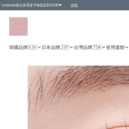
Lensme散光多買多平✿低至$150/對❤
詳情
台灣Karacon⁩✧日拋 特價清貨❁⃘
日本韓國多款日/月拋現貨☼ 特價❤︎數量有限 售完即止
🇰🇷韓國多款月拋現貨 特價兩對$99✿數量有限 售完即止♫
精選商品，任選買2件或以上9 折；買4件或以上85 折；買6件或以上8 折
精選商品，任選買2件HKD 140.00；買4件HKD 260.00
精選商品，任選買2件HKD 190.00；買4件HKD 360.00
精選商品，任選買2件HKD 110.00；買4件HKD 180.00
精選商品，任選買2件HKD 170.00；買4件HKD 320.00
精選商品，任選買2件或以上減HKD 148.00
精選商品，任選買2件或以上減HKD 148.00
精選商品，任選買2件或以上95 折；買4件或以上9 折；買6件或以上85 折；買8件
精選商品，任選買12件或以上87 折
精選商品，任選買2件或以上減HKD 16.00；買4件或以上減HKD 32.00；買6件或以
精選商品，任選買2件或以上95 折；買4件或以上9 折；買8件或以上85 折；買12件
購物滿 HKD 800.00即享免運費優惠！（適用於 特定的送貨方式 )
詳情
詳情
詳情
詳情
詳情
詳情
詳情
詳情
詳情
詳情
詳情
韓國品牌🇰🇷
日本品牌🇯🇵
台灣品牌🇹🇼
使用週期