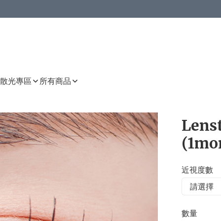
或以上8 折
上減HKD 48.00；買8件或以上減HKD 64.00；買10件或以上減HKD 80.00
或以上8 折
詳情
詳情
散光專區
所有商品
Lens
(1mo
近視度數
數量