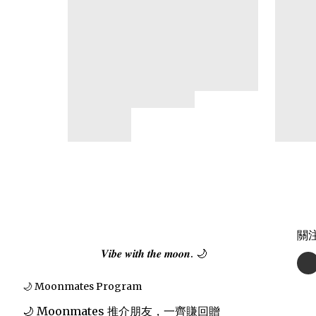
關
𝑽𝒊𝒃𝒆 𝒘𝒊𝒕𝒉 𝒕𝒉𝒆 𝒎𝒐𝒐𝒏. 🌙
🌙 Moonmates Program
🌙 Moonmates 推介朋友，一齊賺回贈