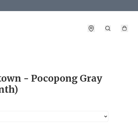
詳情
town - Pocopong Gray
nth)