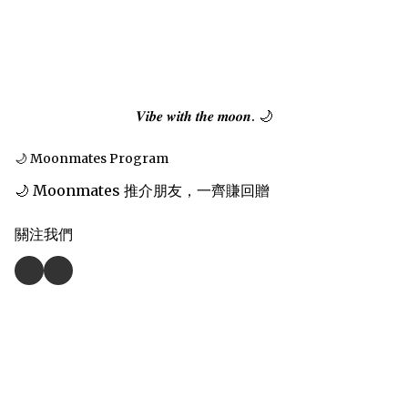
𝑽𝒊𝒃𝒆 𝒘𝒊𝒕𝒉 𝒕𝒉𝒆 𝒎𝒐𝒐𝒏. 🌙
🌙 Moonmates Program
🌙 Moonmates 推介朋友，一齊賺回贈
關注我們