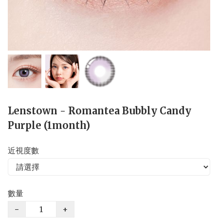
Lenstown - Romantea Bubbly Candy
Purple (1month)
近視度數
數量
−
+