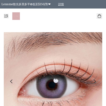
Lensme散光多買多平✿低至$150/對❤
詳情
台灣Karacon⁩✧日拋 特價清貨❁⃘
日本韓國多款日/月拋現貨☼ 特價❤︎數量有限 售完即止
🇰🇷韓國多款月拋現貨 特價兩對$99✿數量有限 售完即止♫
精選商品，任選買2件或以上9 折；買4件或以上85 折；買6件或以上8 折
精選商品，任選買2件HKD 140.00；買4件HKD 260.00
精選商品，任選買2件HKD 190.00；買4件HKD 360.00
精選商品，任選買2件HKD 110.00；買4件HKD 180.00
精選商品，任選買2件HKD 170.00；買4件HKD 320.00
精選商品，任選買2件或以上減HKD 148.00
精選商品，任選買2件或以上減HKD 148.00
精選商品，任選買2件或以上95 折；買4件或以上9 折；買6件或以上85 折；買8件
精選商品，任選買12件或以上87 折
精選商品，任選買2件或以上減HKD 16.00；買4件或以上減HKD 32.00；買6件或以
精選商品，任選買2件或以上95 折；買4件或以上9 折；買8件或以上85 折；買12件
購物滿 HKD 800.00即享免運費優惠！（適用於 特定的送貨方式 )
詳情
詳情
詳情
詳情
詳情
詳情
詳情
詳情
詳情
詳情
詳情