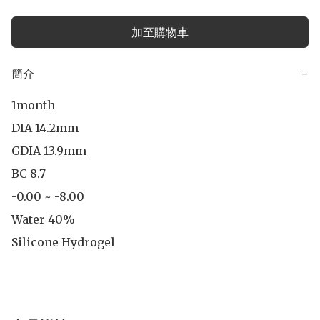
加至購物車
簡介
−
1month

DIA 14.2mm

GDIA 13.9mm 

BC 8.7

-0.00 ~ -8.00

Water 40%

Silicone Hydrogel