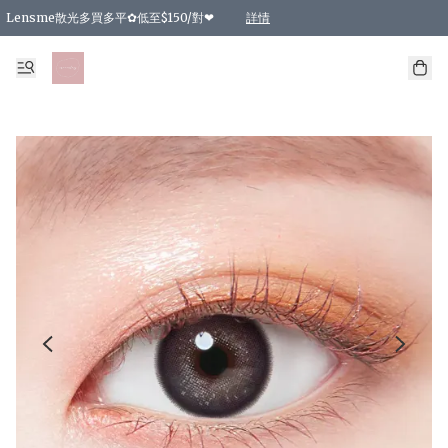
Lensme散光多買多平✿低至$150/對❤
詳情
台灣Karacon⁩✧日拋 特價清貨❁⃘
日本韓國多款日/月拋現貨☼ 特價❤︎數量有限 售完即止
🇰🇷韓國多款月拋現貨 特價兩對$99✿數量有限 售完即止♫
精選商品，任選買2件或以上9 折；買4件或以上85 折；買6件或以上8 折
精選商品，任選買2件HKD 140.00；買4件HKD 260.00
精選商品，任選買2件HKD 190.00；買4件HKD 360.00
精選商品，任選買2件HKD 110.00；買4件HKD 180.00
精選商品，任選買2件HKD 170.00；買4件HKD 320.00
精選商品，任選買2件或以上減HKD 148.00
精選商品，任選買2件或以上減HKD 148.00
精選商品，任選買2件或以上95 折；買4件或以上9 折；買6件或以上85 折；買8件
精選商品，任選買12件或以上87 折
精選商品，任選買2件或以上減HKD 16.00；買4件或以上減HKD 32.00；買6件或以
精選商品，任選買2件或以上95 折；買4件或以上9 折；買8件或以上85 折；買12件
購物滿 HKD 800.00即享免運費優惠！（適用於 特定的送貨方式 )
詳情
詳情
詳情
詳情
詳情
詳情
詳情
詳情
詳情
詳情
詳情