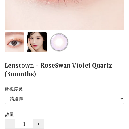
Lenstown - RoseSwan Violet Quartz
(3months)
近視度數
數量
−
+