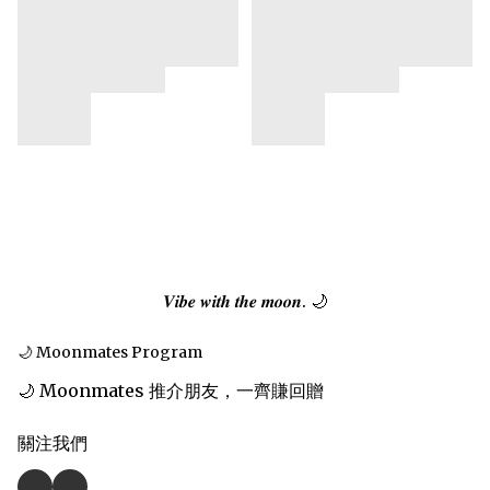
𝑽𝒊𝒃𝒆 𝒘𝒊𝒕𝒉 𝒕𝒉𝒆 𝒎𝒐𝒐𝒏. 🌙
🌙 Moonmates Program
🌙 Moonmates 推介朋友，一齊賺回贈
關注我們