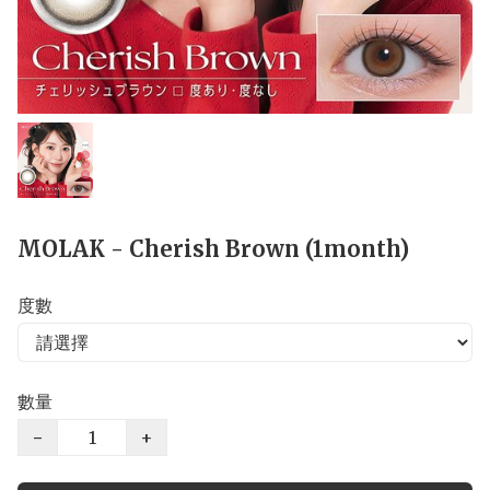
MOLAK - Cherish Brown (1month)
度數
數量
−
+