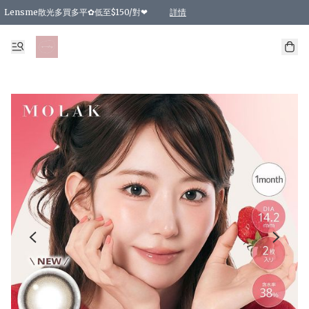
Lensme散光多買多平✿低至$150/對❤
詳情
台灣Karacon⁩✧日拋 特價清貨❁⃘
日本韓國多款日/月拋現貨☼ 特價❤︎數量有限 售完即止
🇰🇷韓國多款月拋現貨 特價兩對$99✿數量有限 售完即止♫
精選商品，任選買2件或以上9 折；買4件或以上85 折；買6件或以上8 折
精選商品，任選買2件HKD 140.00；買4件HKD 260.00
精選商品，任選買2件HKD 190.00；買4件HKD 360.00
精選商品，任選買2件HKD 110.00；買4件HKD 180.00
精選商品，任選買2件HKD 170.00；買4件HKD 320.00
精選商品，任選買2件或以上減HKD 148.00
精選商品，任選買2件或以上減HKD 148.00
精選商品，任選買2件或以上95 折；買4件或以上9 折；買6件或以上85 折；買8件
精選商品，任選買12件或以上87 折
精選商品，任選買2件或以上減HKD 16.00；買4件或以上減HKD 32.00；買6件或以
精選商品，任選買2件或以上95 折；買4件或以上9 折；買8件或以上85 折；買12件
購物滿 HKD 800.00即享免運費優惠！（適用於 特定的送貨方式 )
詳情
詳情
詳情
詳情
詳情
詳情
詳情
詳情
詳情
詳情
詳情