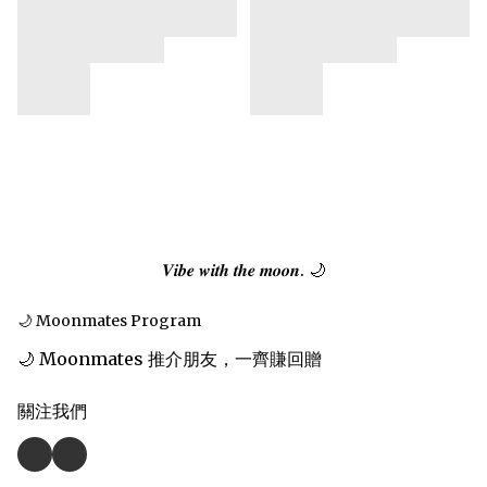
𝑽𝒊𝒃𝒆 𝒘𝒊𝒕𝒉 𝒕𝒉𝒆 𝒎𝒐𝒐𝒏. 🌙
🌙 Moonmates Program
🌙 Moonmates 推介朋友，一齊賺回贈
關注我們