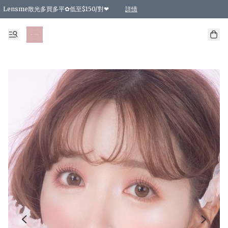
Lensme散光多買多平✿低至$150/對❤
詳情
台灣Karacon⁩✧日拋 特價清貨❁⃘
日本韓國多款日/月拋現貨☼ 特價❤︎數量有限 售完即止
🇰🇷韓國多款月拋現貨 特價兩對$99✿數量有限 售完即止♫
精選商品，任選買2件或以上9 折；買4件或以上85 折；買6件或以上8 折
精選商品，任選買2件HKD 140.00；買4件HKD 260.00
精選商品，任選買2件HKD 190.00；買4件HKD 360.00
精選商品，任選買2件HKD 110.00；買4件HKD 180.00
精選商品，任選買2件HKD 170.00；買4件HKD 320.00
精選商品，任選買2件或以上減HKD 148.00
精選商品，任選買2件或以上減HKD 148.00
精選商品，任選買2件或以上95 折；買4件或以上9 折；買6件或以上85 折；買8件
精選商品，任選買12件或以上87 折
精選商品，任選買2件或以上減HKD 16.00；買4件或以上減HKD 32.00；買6件或以
精選商品，任選買2件或以上95 折；買4件或以上9 折；買8件或以上85 折；買12件
購物滿 HKD 800.00即享免運費優惠！（適用於 特定的送貨方式 )
詳情
詳情
詳情
詳情
詳情
詳情
詳情
詳情
詳情
詳情
詳情