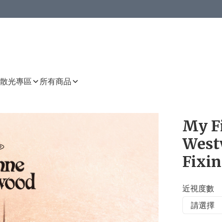
或以上8 折
上減HKD 48.00；買8件或以上減HKD 64.00；買10件或以上減HKD 80.00
或以上8 折
詳情
詳情
散光專區
所有商品
My F
West
Fixin
近視度數