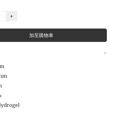
+
加至購物車
−
m

mm

 


