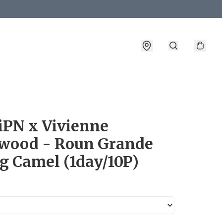
詳情
iPN x Vivienne
wood - Roun Grande
g Camel (1day/10P)