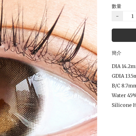
數量
−
簡介
DIA 14.2m
GDIA 13.5
B/C 8.7mm
Water 45%