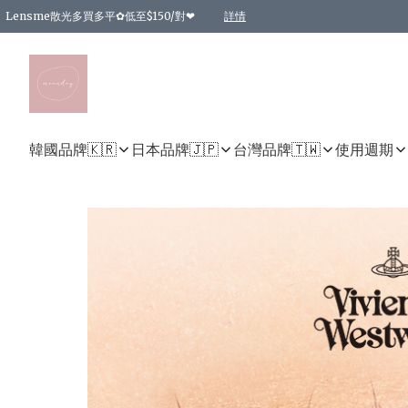
Lensme散光多買多平✿低至$150/對❤
詳情
台灣Karacon⁩✧日拋 特價清貨❁⃘
日本韓國多款日/月拋現貨☼ 特價❤︎數量有限 售完即止
🇰🇷韓國多款月拋現貨 特價兩對$99✿數量有限 售完即止♫
精選商品，任選買2件或以上9 折；買4件或以上85 折；買6件或以上8 折
精選商品，任選買2件HKD 140.00；買4件HKD 260.00
精選商品，任選買2件HKD 190.00；買4件HKD 360.00
精選商品，任選買2件HKD 110.00；買4件HKD 180.00
精選商品，任選買2件HKD 170.00；買4件HKD 320.00
精選商品，任選買2件或以上減HKD 148.00
精選商品，任選買2件或以上減HKD 148.00
精選商品，任選買2件或以上95 折；買4件或以上9 折；買6件或以上85 折；買8件
精選商品，任選買12件或以上87 折
精選商品，任選買2件或以上減HKD 16.00；買4件或以上減HKD 32.00；買6件或以
精選商品，任選買2件或以上95 折；買4件或以上9 折；買8件或以上85 折；買12件
購物滿 HKD 800.00即享免運費優惠！（適用於 特定的送貨方式 )
詳情
詳情
詳情
詳情
詳情
詳情
詳情
詳情
詳情
詳情
詳情
韓國品牌🇰🇷
日本品牌🇯🇵
台灣品牌🇹🇼
使用週期