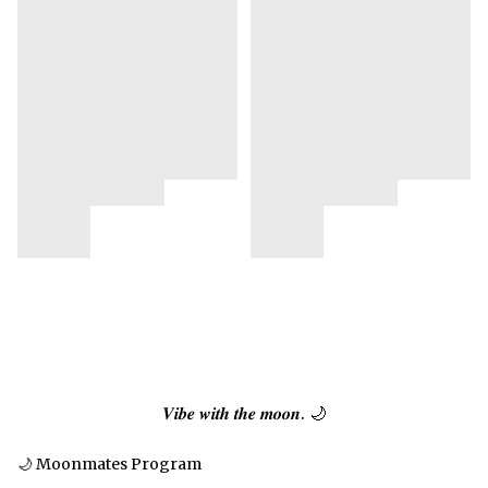
𝑽𝒊𝒃𝒆 𝒘𝒊𝒕𝒉 𝒕𝒉𝒆 𝒎𝒐𝒐𝒏. 🌙
🌙 Moonmates Program