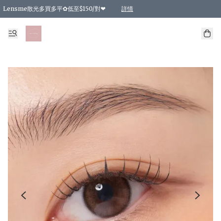
Lensme散光多買多平✿低至$150/對❤
詳情
台灣Karacon⁩✧日拋 特價清貨❁⃘
日本韓國多款日/月拋現貨☼ 特價❤︎數量有限 售完即止
🇰🇷韓國多款月拋現貨 特價兩對$99✿數量有限 售完即止♫
精選商品，任選買2件或以上9 折；買4件或以上85 折；買6件或以上8 折
精選商品，任選買2件HKD 140.00；買4件HKD 260.00
精選商品，任選買2件HKD 190.00；買4件HKD 360.00
精選商品，任選買2件HKD 110.00；買4件HKD 180.00
精選商品，任選買2件HKD 170.00；買4件HKD 320.00
精選商品，任選買2件或以上減HKD 148.00
精選商品，任選買2件或以上減HKD 148.00
精選商品，任選買2件或以上95 折；買4件或以上9 折；買6件或以上85 折；買8件
精選商品，任選買12件或以上87 折
精選商品，任選買2件或以上減HKD 16.00；買4件或以上減HKD 32.00；買6件或以
精選商品，任選買2件或以上95 折；買4件或以上9 折；買8件或以上85 折；買12件
購物滿 HKD 800.00即享免運費優惠！（適用於 特定的送貨方式 )
詳情
詳情
詳情
詳情
詳情
詳情
詳情
詳情
詳情
詳情
詳情