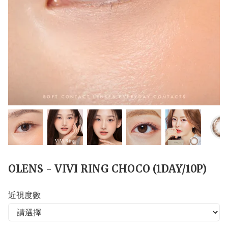
OLENS - VIVI RING CHOCO (1DAY/10P)
近視度數