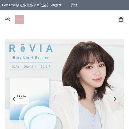
Lensme散光多買多平✿低至$150/對❤
詳情
台灣Karacon⁩✧日拋 特價清貨❁⃘
日本韓國多款日/月拋現貨☼ 特價❤︎數量有限 售完即止
🇰🇷韓國多款月拋現貨 特價兩對$99✿數量有限 售完即止♫
精選商品，任選買2件或以上9 折；買4件或以上85 折；買6件或以上8 折
精選商品，任選買2件HKD 140.00；買4件HKD 260.00
精選商品，任選買2件HKD 190.00；買4件HKD 360.00
精選商品，任選買2件HKD 110.00；買4件HKD 180.00
精選商品，任選買2件HKD 170.00；買4件HKD 320.00
精選商品，任選買2件或以上減HKD 148.00
精選商品，任選買2件或以上減HKD 148.00
精選商品，任選買2件或以上95 折；買4件或以上9 折；買6件或以上85 折；買8件
精選商品，任選買12件或以上87 折
精選商品，任選買2件或以上減HKD 16.00；買4件或以上減HKD 32.00；買6件或以
精選商品，任選買2件或以上95 折；買4件或以上9 折；買8件或以上85 折；買12件
購物滿 HKD 800.00即享免運費優惠！（適用於 特定的送貨方式 )
詳情
詳情
詳情
詳情
詳情
詳情
詳情
詳情
詳情
詳情
詳情