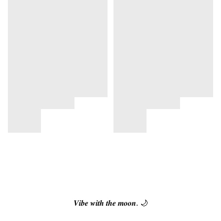
𝑽𝒊𝒃𝒆 𝒘𝒊𝒕𝒉 𝒕𝒉𝒆 𝒎𝒐𝒐𝒏. 🌙