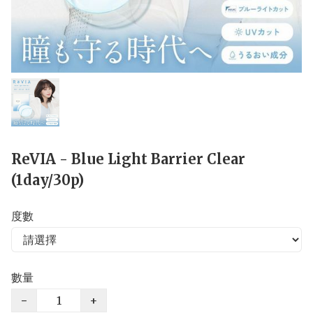
ReVIA - Blue Light Barrier Clear
(1day/30p)
度數
數量
−
+