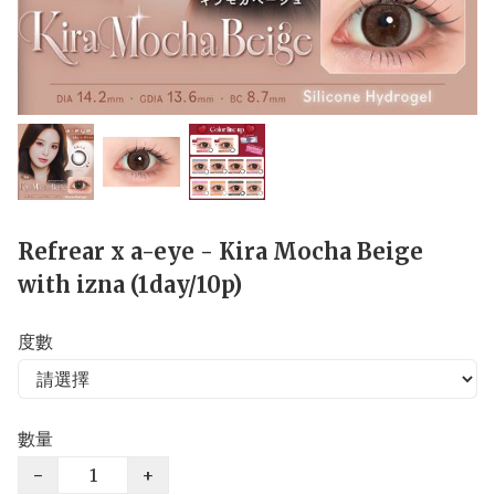
Refrear x a-eye - Kira Mocha Beige
with izna (1day/10p)
度數
數量
−
+