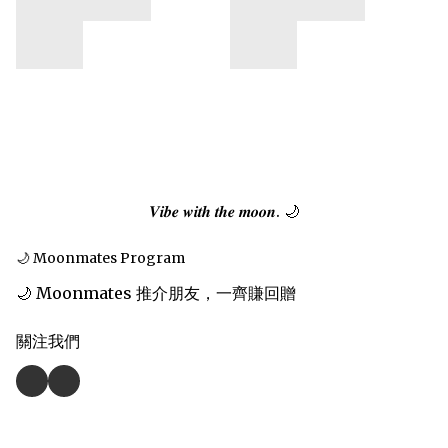
𝑽𝒊𝒃𝒆 𝒘𝒊𝒕𝒉 𝒕𝒉𝒆 𝒎𝒐𝒐𝒏. 🌙
🌙 Moonmates Program
🌙 Moonmates 推介朋友，一齊賺回贈
關注我們