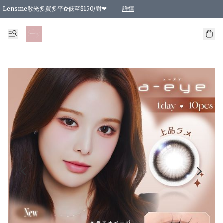
Lensme散光多買多平✿低至$150/對❤
詳情
台灣Karacon⁩✧日拋 特價清貨❁⃘
日本韓國多款日/月拋現貨☼ 特價❤︎數量有限 售完即止
🇰🇷韓國多款月拋現貨 特價兩對$99✿數量有限 售完即止♫
精選商品，任選買2件或以上9 折；買4件或以上85 折；買6件或以上8 折
精選商品，任選買2件HKD 140.00；買4件HKD 260.00
精選商品，任選買2件HKD 190.00；買4件HKD 360.00
精選商品，任選買2件HKD 110.00；買4件HKD 180.00
精選商品，任選買2件HKD 170.00；買4件HKD 320.00
精選商品，任選買2件或以上減HKD 148.00
精選商品，任選買2件或以上減HKD 148.00
精選商品，任選買2件或以上95 折；買4件或以上9 折；買6件或以上85 折；買8件
精選商品，任選買12件或以上87 折
精選商品，任選買2件或以上減HKD 16.00；買4件或以上減HKD 32.00；買6件或以
精選商品，任選買2件或以上95 折；買4件或以上9 折；買8件或以上85 折；買12件
購物滿 HKD 800.00即享免運費優惠！（適用於 特定的送貨方式 )
詳情
詳情
詳情
詳情
詳情
詳情
詳情
詳情
詳情
詳情
詳情