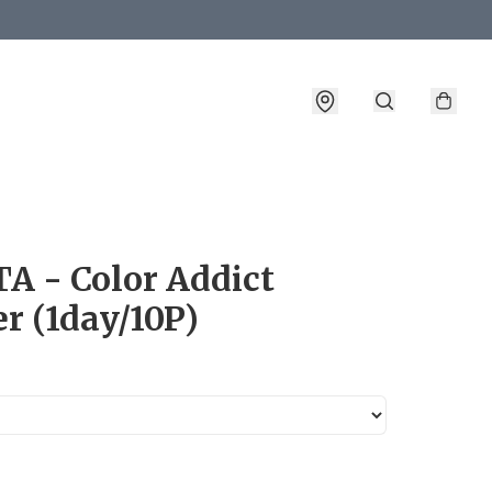
詳情
A - Color Addict
r (1day/10P)