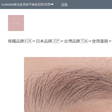
Lensme散光多買多平✿低至$150/對❤
詳情
台灣Karacon⁩✧日拋 特價清貨❁⃘
日本韓國多款日/月拋現貨☼ 特價❤︎數量有限 售完即止
🇰🇷韓國多款月拋現貨 特價兩對$99✿數量有限 售完即止♫
精選商品，任選買2件或以上9 折；買4件或以上85 折；買6件或以上8 折
精選商品，任選買2件HKD 140.00；買4件HKD 260.00
精選商品，任選買2件HKD 190.00；買4件HKD 360.00
精選商品，任選買2件HKD 110.00；買4件HKD 180.00
精選商品，任選買2件HKD 170.00；買4件HKD 320.00
精選商品，任選買2件或以上減HKD 148.00
精選商品，任選買2件或以上減HKD 148.00
精選商品，任選買2件或以上95 折；買4件或以上9 折；買6件或以上85 折；買8件
精選商品，任選買12件或以上87 折
精選商品，任選買2件或以上減HKD 16.00；買4件或以上減HKD 32.00；買6件或以
精選商品，任選買2件或以上95 折；買4件或以上9 折；買8件或以上85 折；買12件
購物滿 HKD 800.00即享免運費優惠！（適用於 特定的送貨方式 )
詳情
詳情
詳情
詳情
詳情
詳情
詳情
詳情
詳情
詳情
詳情
韓國品牌🇰🇷
日本品牌🇯🇵
台灣品牌🇹🇼
使用週期