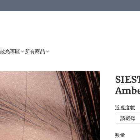
或以上8 折
上減HKD 48.00；買8件或以上減HKD 64.00；買10件或以上減HKD 80.00
或以上8 折
詳情
詳情
散光專區
所有商品
SIEST
Ambe
近視度數
數量