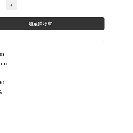
+
加至購物車
−
m

mm

00


