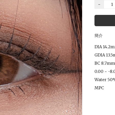
−
簡介
DIA 14.2m
GDIA 13.5
BC 8.7mm

0.00 ~ -8.
Water 50%
MPC