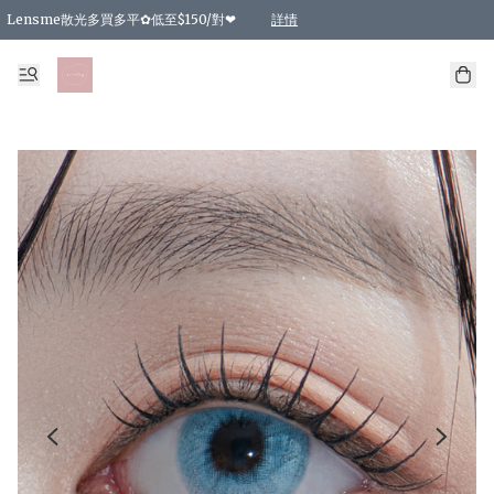
Lensme散光多買多平✿低至$150/對❤
詳情
台灣Karacon⁩✧日拋 特價清貨❁⃘
日本韓國多款日/月拋現貨☼ 特價❤︎數量有限 售完即止
🇰🇷韓國多款月拋現貨 特價兩對$99✿數量有限 售完即止♫
精選商品，任選買2件或以上9 折；買4件或以上85 折；買6件或以上8 折
精選商品，任選買2件HKD 140.00；買4件HKD 260.00
精選商品，任選買2件HKD 190.00；買4件HKD 360.00
精選商品，任選買2件HKD 110.00；買4件HKD 180.00
精選商品，任選買2件HKD 170.00；買4件HKD 320.00
精選商品，任選買2件或以上減HKD 148.00
精選商品，任選買2件或以上減HKD 148.00
精選商品，任選買2件或以上95 折；買4件或以上9 折；買6件或以上85 折；買8件
精選商品，任選買12件或以上87 折
精選商品，任選買2件或以上減HKD 16.00；買4件或以上減HKD 32.00；買6件或以
精選商品，任選買2件或以上95 折；買4件或以上9 折；買8件或以上85 折；買12件
購物滿 HKD 800.00即享免運費優惠！（適用於 特定的送貨方式 )
詳情
詳情
詳情
詳情
詳情
詳情
詳情
詳情
詳情
詳情
詳情