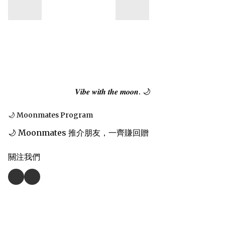
𝑽𝒊𝒃𝒆 𝒘𝒊𝒕𝒉 𝒕𝒉𝒆 𝒎𝒐𝒐𝒏. 🌙
🌙 Moonmates Program
🌙 Moonmates 推介朋友，一齊賺回贈
關注我們