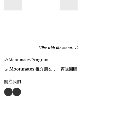
𝑽𝒊𝒃𝒆 𝒘𝒊𝒕𝒉 𝒕𝒉𝒆 𝒎𝒐𝒐𝒏. 🌙
🌙 Moonmates Program
🌙 Moonmates 推介朋友，一齊賺回贈
關注我們