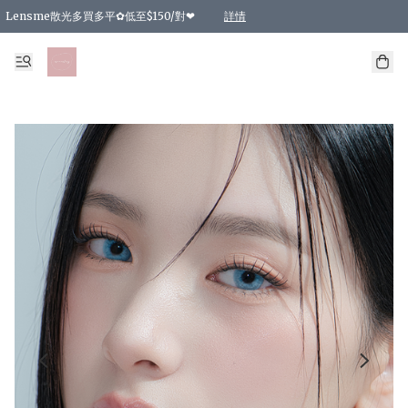
Lensme散光多買多平✿低至$150/對❤
詳情
台灣Karacon⁩✧日拋 特價清貨❁⃘
日本韓國多款日/月拋現貨☼ 特價❤︎數量有限 售完即止
🇰🇷韓國多款月拋現貨 特價兩對$99✿數量有限 售完即止♫
精選商品，任選買2件或以上9 折；買4件或以上85 折；買6件或以上8 折
精選商品，任選買2件HKD 140.00；買4件HKD 260.00
精選商品，任選買2件HKD 190.00；買4件HKD 360.00
精選商品，任選買2件HKD 110.00；買4件HKD 180.00
精選商品，任選買2件HKD 170.00；買4件HKD 320.00
精選商品，任選買2件或以上減HKD 148.00
精選商品，任選買2件或以上減HKD 148.00
精選商品，任選買2件或以上95 折；買4件或以上9 折；買6件或以上85 折；買8件
精選商品，任選買12件或以上87 折
精選商品，任選買2件或以上減HKD 16.00；買4件或以上減HKD 32.00；買6件或以
精選商品，任選買2件或以上95 折；買4件或以上9 折；買8件或以上85 折；買12件
購物滿 HKD 800.00即享免運費優惠！（適用於 特定的送貨方式 )
詳情
詳情
詳情
詳情
詳情
詳情
詳情
詳情
詳情
詳情
詳情