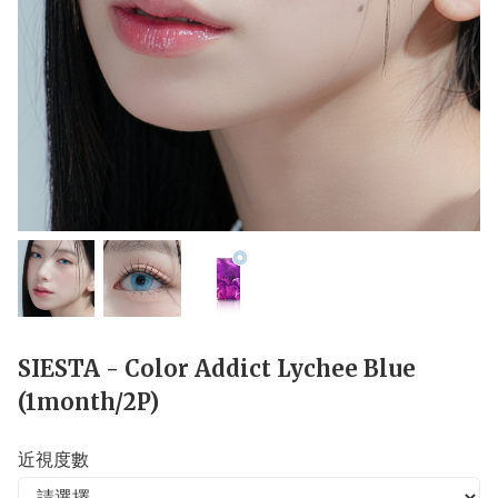
SIESTA - Color Addict Lychee Blue
(1month/2P)
近視度數