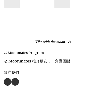
𝑽𝒊𝒃𝒆 𝒘𝒊𝒕𝒉 𝒕𝒉𝒆 𝒎𝒐𝒐𝒏. 🌙
🌙 Moonmates Program
🌙 Moonmates 推介朋友，一齊賺回贈
關注我們