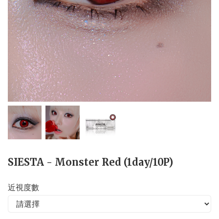
SIESTA - Monster Red (1day/10P)
近視度數