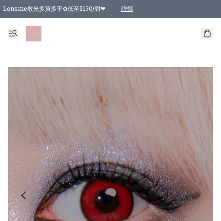
Lensme散光多買多平✿低至$150/對❤
詳情
台灣Karacon⁩✧日拋 特價清貨❁⃘
日本韓國多款日/月拋現貨☼ 特價❤︎數量有限 售完即止
🇰🇷韓國多款月拋現貨 特價兩對$99✿數量有限 售完即止♫
精選商品，任選買2件或以上9 折；買4件或以上85 折；買6件或以上8 折
精選商品，任選買2件HKD 140.00；買4件HKD 260.00
精選商品，任選買2件HKD 190.00；買4件HKD 360.00
精選商品，任選買2件HKD 110.00；買4件HKD 180.00
精選商品，任選買2件HKD 170.00；買4件HKD 320.00
精選商品，任選買2件或以上減HKD 148.00
精選商品，任選買2件或以上減HKD 148.00
精選商品，任選買2件或以上95 折；買4件或以上9 折；買6件或以上85 折；買8件
精選商品，任選買12件或以上87 折
精選商品，任選買2件或以上減HKD 16.00；買4件或以上減HKD 32.00；買6件或以
精選商品，任選買2件或以上95 折；買4件或以上9 折；買8件或以上85 折；買12件
購物滿 HKD 800.00即享免運費優惠！（適用於 特定的送貨方式 )
詳情
詳情
詳情
詳情
詳情
詳情
詳情
詳情
詳情
詳情
詳情